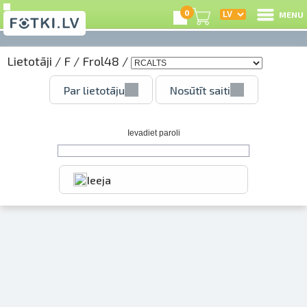
0
MENU
Lietotāji
/
F
/
Frol48
/
I
Par lietotāju
Nosūtīt saiti
R
I
Ievadiet paroli
Ieeja
e
C
S
Li