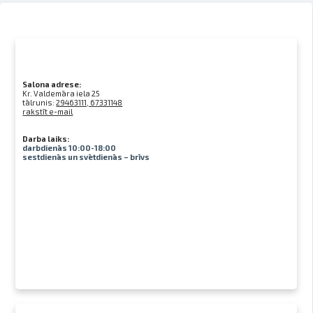
Salona adrese:
Kr. Valdemāra iela 25
tālrunis:
29463111, 67331148
rakstīt e-mail
Darba laiks:
darbdienās 10:00-18:00
sestdienās un svētdienās – brīvs