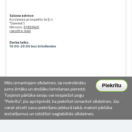
Salona adrese:
Kurzemes prospekts 1a (t/c
"Damme")
tālrunis:
67809420
rakstīt e-mail
Darba laiks:
10:00-20:00 bez brīvdienām
Mēs izmantojam sīkdatnes, lai nodrošinātu
Piekrītu
jums ērtāku un drošāku lietošanas pieredzi.
Turpinot pārlūka sesiju vai nospiežot pogu
"Piekrītu", jūs apstiprināt, ka piekrītat izmantot sīkdatnes. Jūs
varat atcelt savu piekrišanu jebkurā laikā, mainot pārlūka
iestatījumus un izdzēšot saglabātās sīkdatnes.