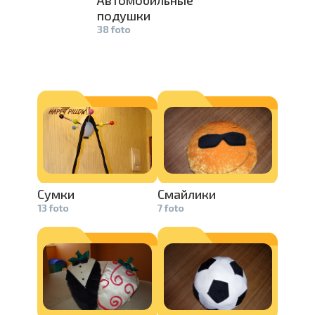
Автомобиль­
ные
подушки
38 foto
Сумки
Смайлики
13 foto
7 foto