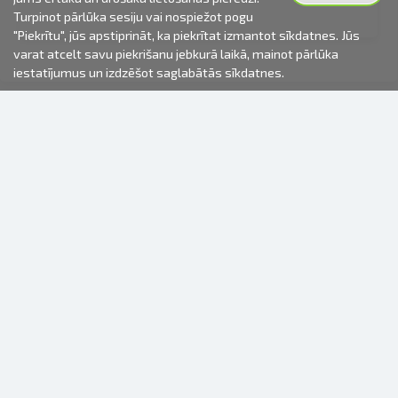
Turpinot pārlūka sesiju vai nospiežot pogu
"Piekrītu", jūs apstiprināt, ka piekrītat izmantot sīkdatnes. Jūs
varat atcelt savu piekrišanu jebkurā laikā, mainot pārlūka
iestatījumus un izdzēšot saglabātās sīkdatnes.
2000-2026 © Fotki.lv
SIA "FOTKI"
Reģ. Nr. 40003679362
Kontakti
SEKOJIET MUMS
INFORMĀCIJA