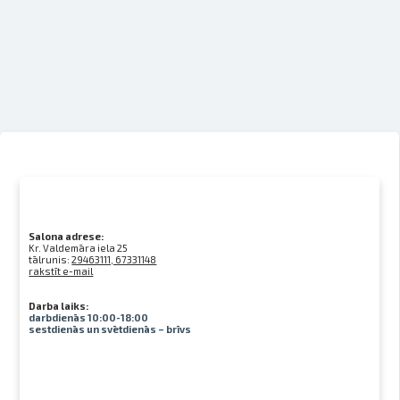
Salona adrese:
Kr. Valdemāra iela 25
tālrunis:
29463111, 67331148
rakstīt e-mail
Darba laiks:
darbdienās 10:00-18:00
sestdienās un svētdienās – brīvs