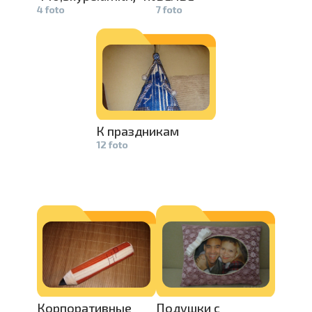
4 foto
7 foto
К праздникам­
12 foto
Корпоратив­
ные
Подушки с