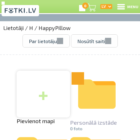
0
MENU
Lietotāji
/
H
/
HappyPillow
I
Par lietotāju
Nosūtīt saiti
R
I
+
e
C
S
Pievienot mapi
Personālā izstāde
0 foto
Li