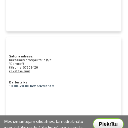
Salona adrese:
Kurzemes prospekts 1a (t/c
"Damme")
tālrunis:
67809420
rakstīt e-mail
Darba laiks:
10:00-20:00 bez brīvdienām
Mēs izmantojam sīkdatnes, lai nodrošinātu
Piekrītu
jums ērtāku un drošāku lietošanas pieredzi.