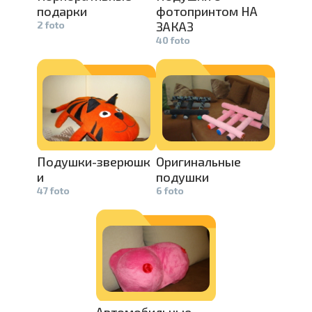
подарки
фотопринто­
м НА
2 foto
ЗАКАЗ
40 foto
Подушки-зв­
ерюшк
Оригинальн­
ые
и
подушки
47 foto
6 foto