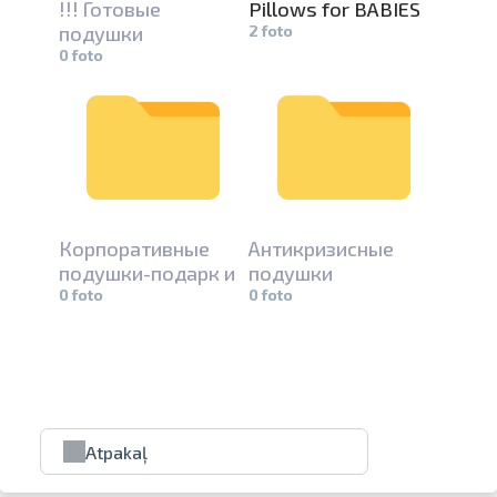
!!! Готовые
Pillows for BABIES
подушки
2 foto
0 foto
Корпоратив­
ные
Антикризис­
ные
подушки-по­
дарк и
подушки
0 foto
0 foto
Atpakaļ