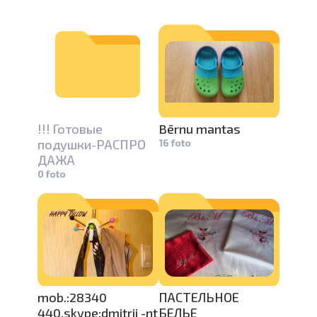
!!! Готовые
Bērnu mantas
подушки-РА­
СПРО
16 foto
ДАЖА
0 foto
mob.:28340­
ПАСТЕЛЬНО­
Е
440,skype:­
dmitrij -nt
БЕЛЬЕ