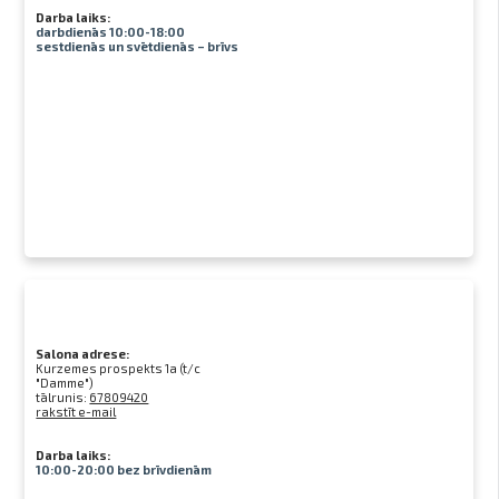
Darba laiks:
darbdienās 10:00-18:00
sestdienās un svētdienās – brīvs
Salona adrese:
Kurzemes prospekts 1a (t/c
"Damme")
tālrunis:
67809420
rakstīt e-mail
Darba laiks:
10:00-20:00 bez brīvdienām