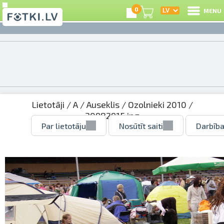
0
MENU
Lietotāji
/
A
/
Auseklis
/
Ozolnieki 2010
/
30982915.jpg
Par lietotāju
Nosūtīt saiti
Darbība