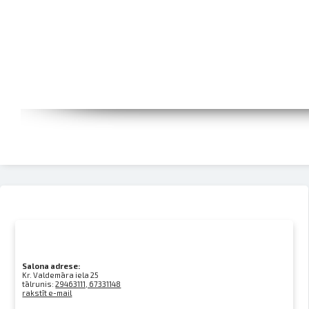
Salona adrese:
Kr. Valdemāra iela 25
tālrunis:
29463111, 67331148
rakstīt e-mail