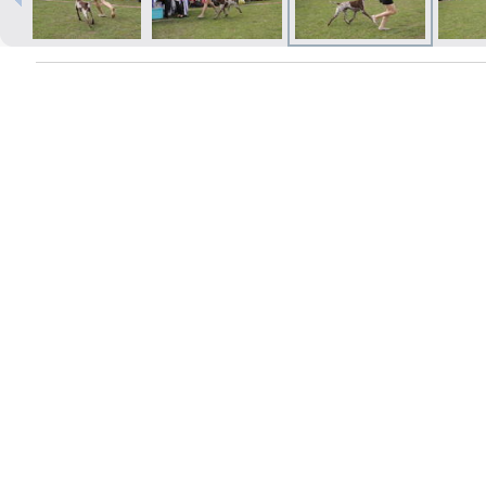
Izdrukas 1h laikā Rīgā – pasūtiet
tiešsaistē
Dažādi formāti un papīra veidi
jūsu foto
Piegāde visā Latvijā vai
saņemšana klātienē