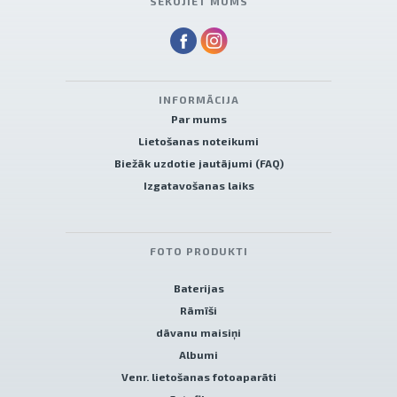
SEKOJIET MUMS
INFORMĀCIJA
Par mums
Lietošanas noteikumi
Biežāk uzdotie jautājumi (FAQ)
Izgatavošanas laiks
FOTO PRODUKTI
Baterijas
Rāmīši
dāvanu maisiņi
Albumi
Venr. lietošanas fotoaparāti