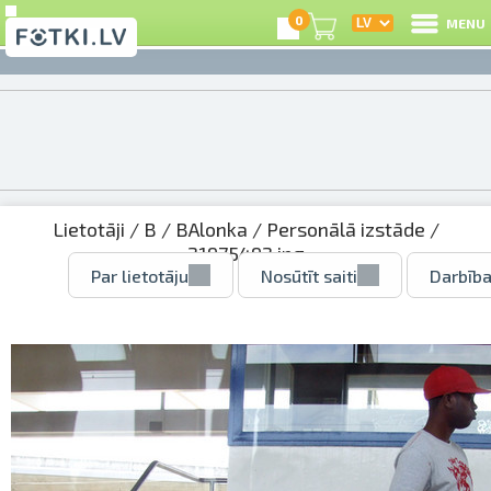
0
MENU
Lietotāji
/
B
/
BAlonka
/
Personālā izstāde
/
21975492.jpg
Par lietotāju
Nosūtīt saiti
Darbība