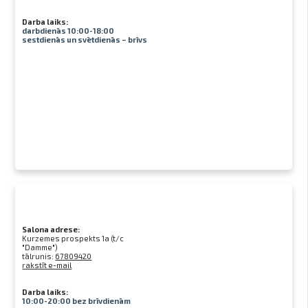
Darba laiks:
darbdienās 10:00-18:00
sestdienās un svētdienās – brīvs
Salona adrese:
Kurzemes prospekts 1a (t/c
"Damme")
tālrunis:
67809420
rakstīt e-mail
Darba laiks:
10:00-20:00 bez brīvdienām