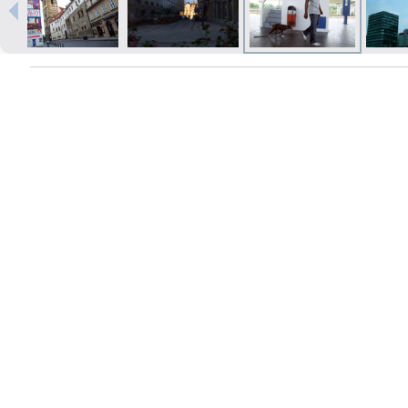
Izdrukas 1h laikā Rīgā – pasūtiet
tiešsaistē
Dažādi formāti un papīra veidi
jūsu foto
Piegāde visā Latvijā vai
saņemšana klātienē