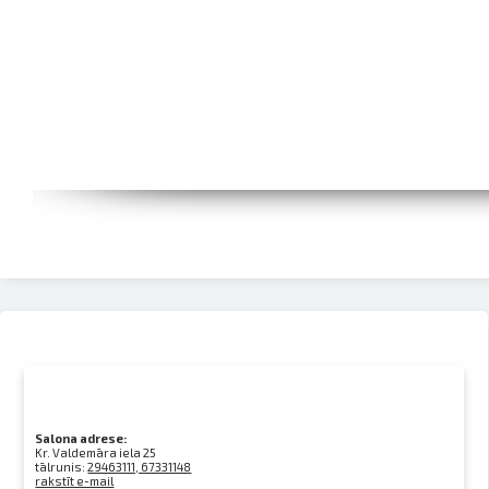
Salona adrese:
Kr. Valdemāra iela 25
tālrunis:
29463111, 67331148
rakstīt e-mail