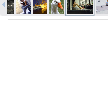
Izdrukas 1h laikā Rīgā – pasūtiet
tiešsaistē
Dažādi formāti un papīra veidi
jūsu foto
Piegāde visā Latvijā vai
saņemšana klātienē