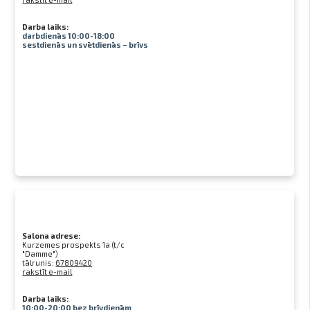
Darba laiks:
darbdienās 10:00-18:00
sestdienās un svētdienās – brīvs
Salona adrese:
Kurzemes prospekts 1a (t/c
"Damme")
tālrunis:
67809420
rakstīt e-mail
Darba laiks:
10:00-20:00 bez brīvdienām