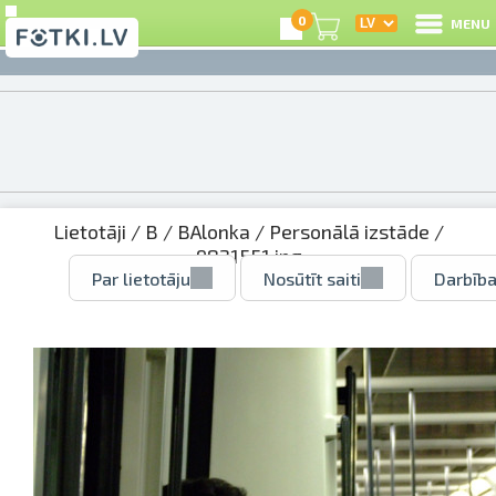
0
MENU
Lietotāji
/
B
/
BAlonka
/
Personālā izstāde
/
9821551.jpg
Par lietotāju
Nosūtīt saiti
Darbība