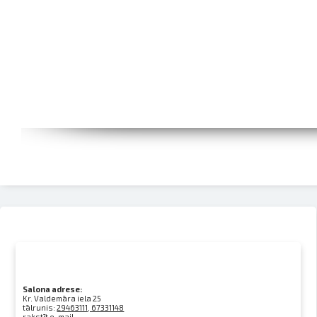
Salona adrese:
Kr. Valdemāra iela 25
tālrunis:
29463111, 67331148
rakstīt e-mail