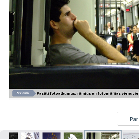
Pasūti fotoalbumus, rāmjus un fotogrāfijas vienuviet –
Reklāma
Par