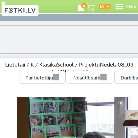
0
MENU
Lietotāji
/
K
/
KlasikaSchool
/
ProjektuNedela08_09
/ 30917845.jpg
Par lietotāju
Nosūtīt saiti
Darbība