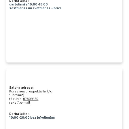
Darba laiks:
darbdienās 10:00-18:00
sestdienās un svētdienās – brīvs
Salona adrese:
Kurzemes prospekts 1a (t/c
"Damme")
tālrunis:
67809420
rakstīt e-mail
Darba laiks:
10:00-20:00 bez brīvdienām