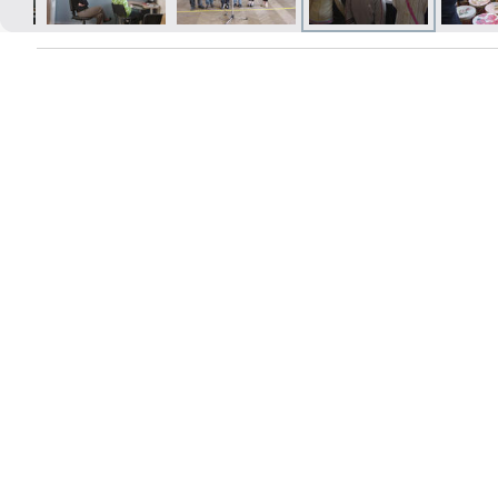
Izdrukas 1h laikā Rīgā – pasūtiet
tiešsaistē
Dažādi formāti un papīra veidi
jūsu foto
Piegāde visā Latvijā vai
saņemšana klātienē