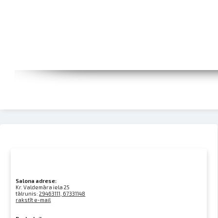
Salona adrese:
Kr. Valdemāra iela 25
tālrunis:
29463111, 67331148
rakstīt e-mail