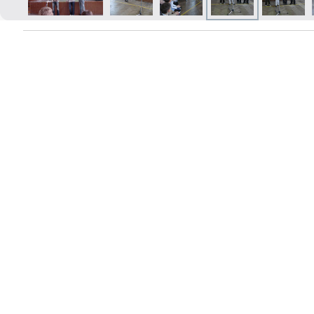
Izdrukas 1h laikā Rīgā – pasūtiet
tiešsaistē
Dažādi formāti un papīra veidi
jūsu foto
Piegāde visā Latvijā vai
saņemšana klātienē