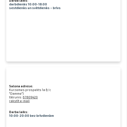
Darba laiks:
darbdienās 10:00-18:00
sestdienās un svētdienās – brīvs
Salona adrese:
Kurzemes prospekts 1a (t/c
"Damme")
tālrunis:
67809420
rakstīt e-mail
Darba laiks:
10:00-20:00 bez brīvdienām