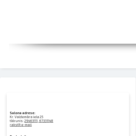
Salona adrese:
Kr. Valdemāra iela 25
tālrunis:
29463111, 67331148
rakstīt e-mail