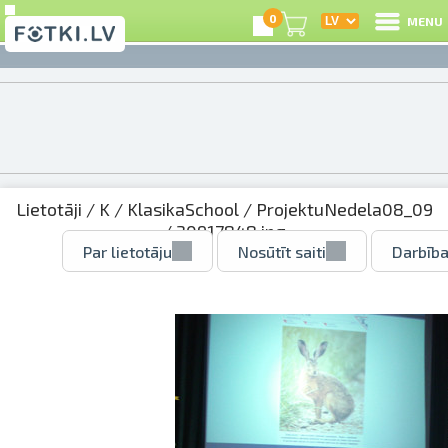
0
MENU
Lietotāji
/
K
/
KlasikaSchool
/
ProjektuNedela08_09
/ 30917848.jpg
Par lietotāju
Nosūtīt saiti
Darbība