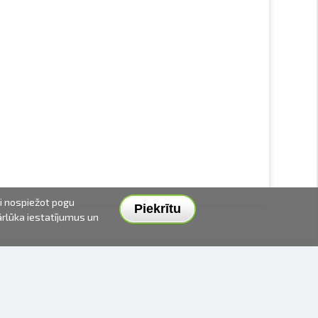
ai nospiežot pogu
Piekrītu
pārlūka iestatījumus un