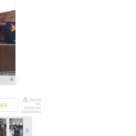
saistē
foto
ātienē
Paziņot
par
:
63
noteikumu
pārkāpšanu