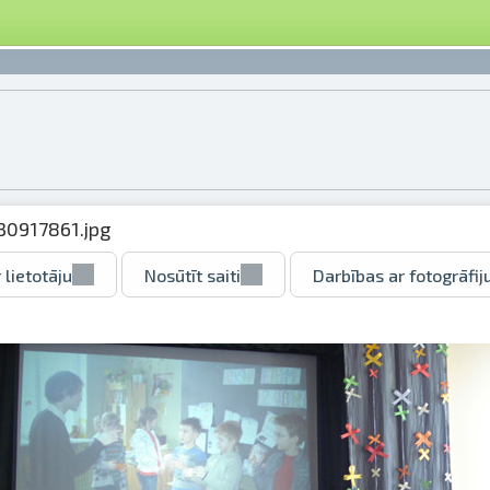
30917861.jpg
 lietotāju
Nosūtīt saiti
Darbības ar fotogrāfij