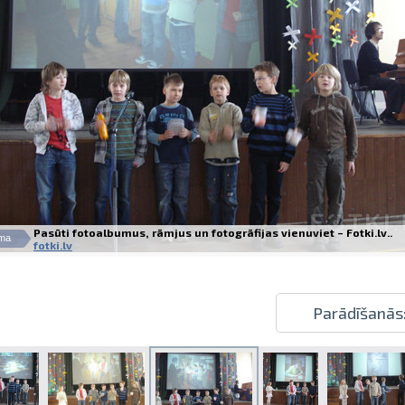
Izdrukas 1h laikā Rīgā – pasūtiet tieš
Dažādi formāti un papīra veidi jūsu 
Piegāde visā Latvijā vai saņemšana kl
Pasūti fotoalbumus, rāmjus un fotogrāfijas vienuviet – Fotki.lv..
ma
fotki.lv
Parādīšanās