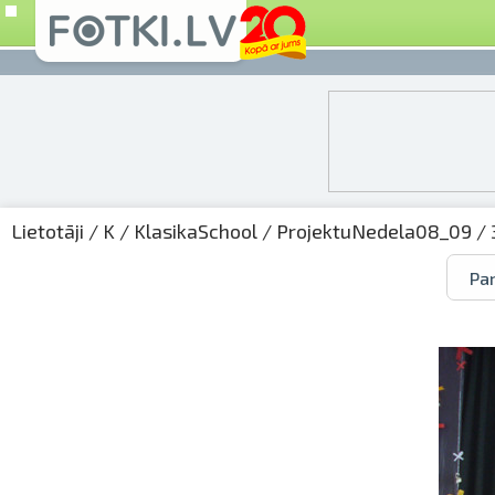
Lietotāji
/
K
/
KlasikaSchool
/
ProjektuNedela08_09
/ 
Par