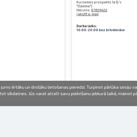
Kurzemes prospekts 1a (t/c
"Damme")
tālrunis:
67809420
rakstīt e-mail
Darba laiks:
10:00-20:00 bez brīvdienām
jums ērtāku un drošāku lietošanas pieredzi. Turpinot pārlūka sesiju v
mantot sīkdatnes. Jūs varat atcelt savu piekrišanu jebkurā laikā, mainot 