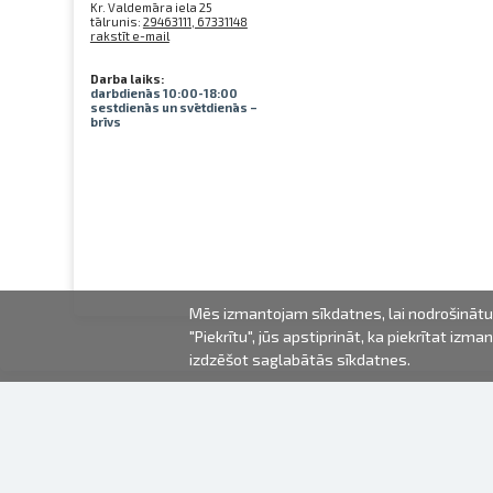
Kr. Valdemāra iela 25
tālrunis:
29463111, 67331148
rakstīt e-mail
Darba laiks:
darbdienās 10:00-18:00
sestdienās un svētdienās –
brīvs
Mēs izmantojam sīkdatnes, lai nodrošinātu 
"Piekrītu", jūs apstiprināt, ka piekrītat iz
izdzēšot saglabātās sīkdatnes.