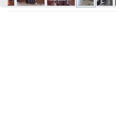
Izdrukas 1h laikā Rīgā – pasūtiet
tiešsaistē
Dažādi formāti un papīra veidi
jūsu foto
Piegāde visā Latvijā vai
saņemšana klātienē