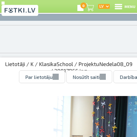
0
MENU
Lietotāji
/
K
/
KlasikaSchool
/
ProjektuNedela08_09
/ 30917866.jpg
Par lietotāju
Nosūtīt saiti
Darbība