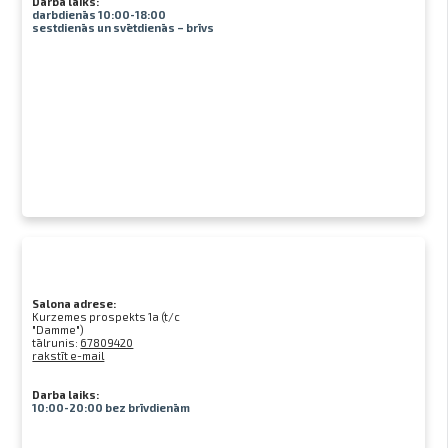
Darba laiks:
darbdienās 10:00-18:00
sestdienās un svētdienās – brīvs
Salona adrese:
Kurzemes prospekts 1a (t/c
"Damme")
tālrunis:
67809420
rakstīt e-mail
Darba laiks:
10:00-20:00 bez brīvdienām