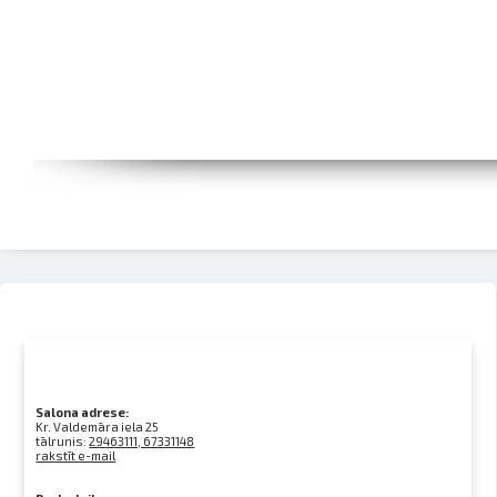
Salona adrese:
Kr. Valdemāra iela 25
tālrunis:
29463111, 67331148
rakstīt e-mail