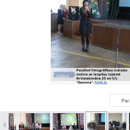
Pasūtot fotogrāfijas izdruku
online ar iespēju izņemt
Reklāma
Kr.Valdemāra 25 un t/c
"Damme".
fotki.lv
Par