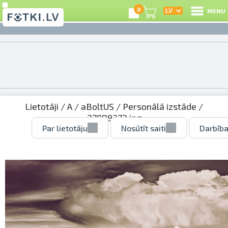
0
MENU
Lietotāji
/
A
/
aBoltUS
/
Personālā izstāde
/
37989372.jpg
Par lietotāju
Nosūtīt saiti
Darbība