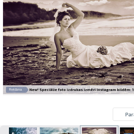
New! Speciālie foto izdrukas izmēri Instagram bildēm: 10
Reklāma
Par