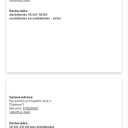
Darba laiks:
darbdienās 10:00-18:00
sestdienās un svētdienās – brīvs
Salona adrese:
Kurzemes prospekts 1a (t/c
"Damme")
tālrunis:
67809420
rakstīt e-mail
Darba laiks:
10:00-20:00 bez brīvdienām