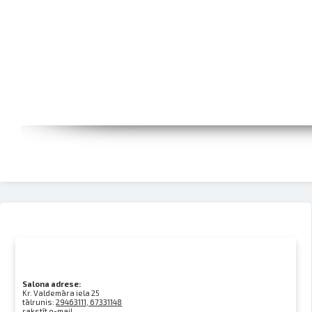
Salona adrese:
Kr. Valdemāra iela 25
tālrunis:
29463111, 67331148
rakstīt e-mail