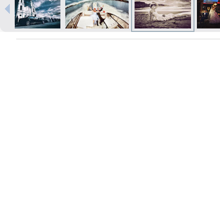
Izdrukas 1h laikā Rīgā – pasūtiet
tiešsaistē
Dažādi formāti un papīra veidi
jūsu foto
Piegāde visā Latvijā vai
saņemšana klātienē