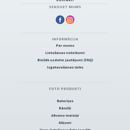
SEKOJIET MUMS
INFORMĀCIJA
Par mums
Lietošanas noteikumi
Biežāk uzdotie jautājumi (FAQ)
Izgatavošanas laiks
FOTO PRODUKTI
Baterijas
Rāmīši
dāvanu maisiņi
Albumi
Venr. lietošanas fotoaparāti