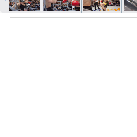
Izdrukas 1h laikā Rīgā – pasūtiet
tiešsaistē
Dažādi formāti un papīra veidi
jūsu foto
Piegāde visā Latvijā vai
saņemšana klātienē