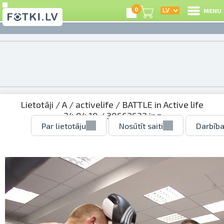
0
MENU
Lietotāji
/
A
/
activelife
/
BATTLE in Active life
24.04.10
/ 30662623.jpg
Par lietotāju
Nosūtīt saiti
Darbība