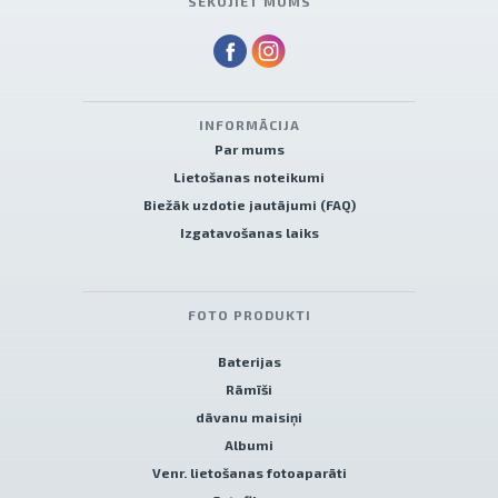
SEKOJIET MUMS
INFORMĀCIJA
Par mums
Lietošanas noteikumi
Biežāk uzdotie jautājumi (FAQ)
Izgatavošanas laiks
FOTO PRODUKTI
Baterijas
Rāmīši
dāvanu maisiņi
Albumi
Venr. lietošanas fotoaparāti