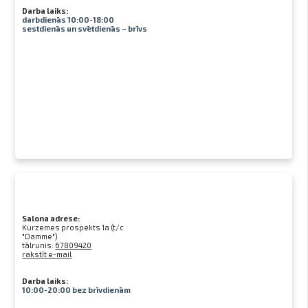
Darba laiks:
darbdienās 10:00-18:00
sestdienās un svētdienās – brīvs
Salona adrese:
Kurzemes prospekts 1a (t/c
"Damme")
tālrunis:
67809420
rakstīt e-mail
Darba laiks:
10:00-20:00 bez brīvdienām