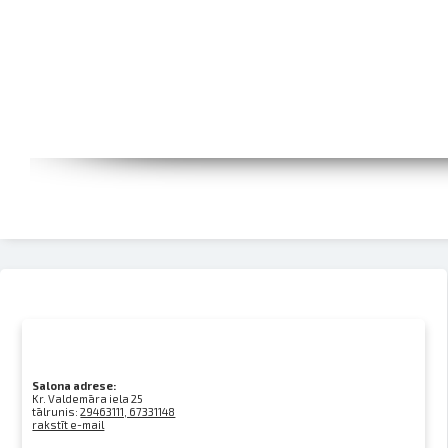
Salona adrese:
Kr. Valdemāra iela 25
tālrunis:
29463111, 67331148
rakstīt e-mail