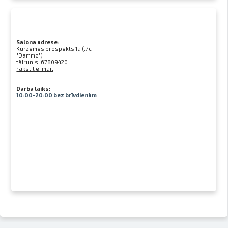
Salona adrese:
Kurzemes prospekts 1a (t/c
"Damme")
tālrunis:
67809420
rakstīt e-mail
Darba laiks:
10:00-20:00 bez brīvdienām