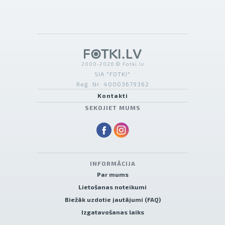
2000-2026 © Fotki.lv
SIA "FOTKI"
Reģ. Nr. 40003679362
Kontakti
SEKOJIET MUMS
INFORMĀCIJA
Par mums
Lietošanas noteikumi
Biežāk uzdotie jautājumi (FAQ)
Izgatavošanas laiks