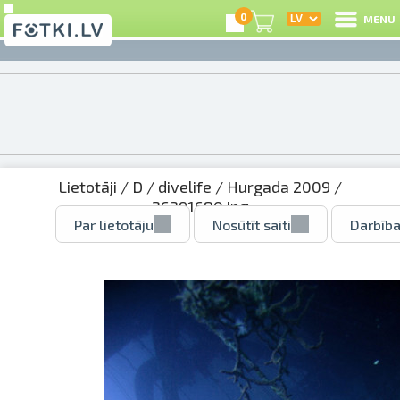
0
MENU
Lietotāji
/
D
/
divelife
/
Hurgada 2009
/
26391680.jpg
Par lietotāju
Nosūtīt saiti
Darbība