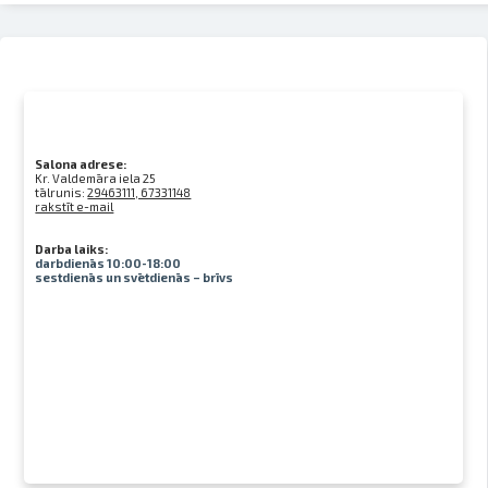
Salona adrese:
Kr. Valdemāra iela 25
tālrunis:
29463111, 67331148
rakstīt e-mail
Darba laiks:
darbdienās 10:00-18:00
sestdienās un svētdienās – brīvs