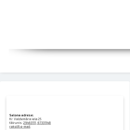
Salona adrese:
Kr. Valdemāra iela 25
tālrunis:
29463111, 67331148
rakstīt e-mail