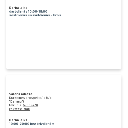
Darba laiks:
darbdienās 10:00-18:00
sestdienās un svētdienās – brīvs
Salona adrese:
Kurzemes prospekts 1a (t/c
"Damme")
tālrunis:
67809420
rakstīt e-mail
Darba laiks:
10:00-20:00 bez brīvdienām