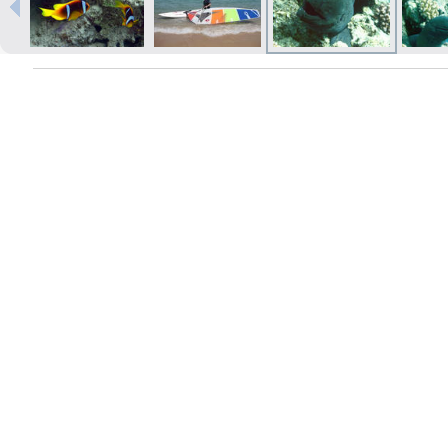
Izdrukas 1h laikā Rīgā – pasūtiet
tiešsaistē
Dažādi formāti un papīra veidi
jūsu foto
Piegāde visā Latvijā vai
saņemšana klātienē