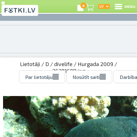
0
MENU
Lietotāji
/
D
/
divelife
/
Hurgada 2009
/
26391698.jpg
Par lietotāju
Nosūtīt saiti
Darbība