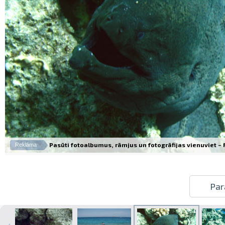
Pasūti fotoalbumus, rāmjus un fotogrāfijas vienuviet – Fo
Reklāma
Par