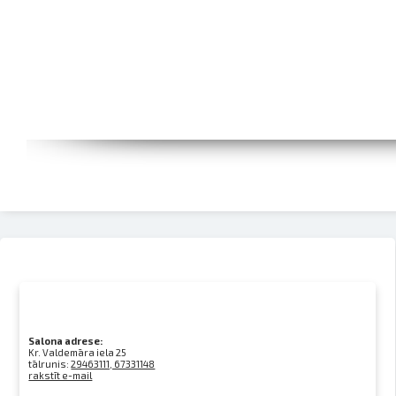
Salona adrese:
Kr. Valdemāra iela 25
tālrunis:
29463111, 67331148
rakstīt e-mail