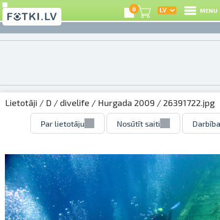
0
MENU
Lietotāji
/
D
/
divelife
/
Hurgada 2009
/ 26391722.jpg
Par lietotāju
Nosūtīt saiti
Darbība