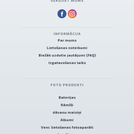
SEKOJIET MUMS
INFORMĀCIJA
Par mums
Lietošanas noteikumi
Biežāk uzdotie jautājumi (FAQ)
Izgatavošanas laiks
FOTO PRODUKTI
Baterijas
Rāmīši
dāvanu maisiņi
Albumi
Venr. lietošanas fotoaparāti