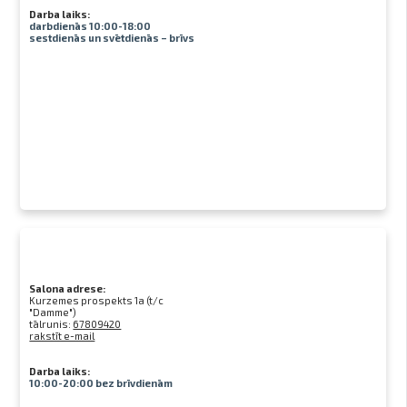
Darba laiks:
darbdienās 10:00-18:00
sestdienās un svētdienās – brīvs
Salona adrese:
Kurzemes prospekts 1a (t/c
"Damme")
tālrunis:
67809420
rakstīt e-mail
Darba laiks:
10:00-20:00 bez brīvdienām