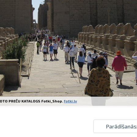
Izdrukas 1h laikā Rīgā – pasūtiet tieš
Dažādi formāti un papīra veidi jūsu 
Piegāde visā Latvijā vai saņemšana kl
OTO PREČU KATALOGS Fotki_Shop.
fotki.lv
Parādīšanās