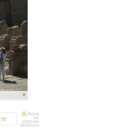
saistē
foto
ātienē
Paziņot
par
:
70
noteikumu
pārkāpšanu