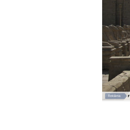
F
Reklāma