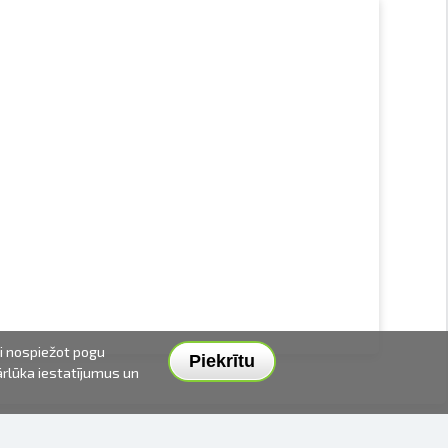
ai nospiežot pogu
Piekrītu
pārlūka iestatījumus un