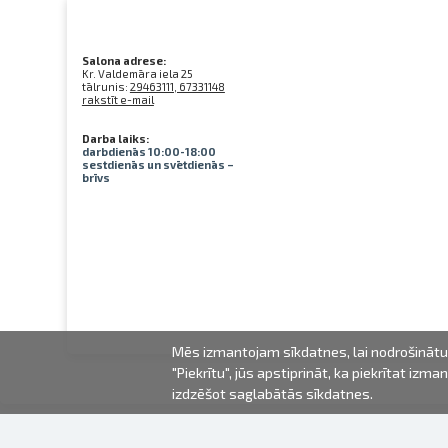
Salona adrese:
Kr. Valdemāra iela 25
tālrunis:
29463111, 67331148
rakstīt e-mail
Darba laiks:
darbdienās 10:00-18:00
sestdienās un svētdienās –
brīvs
Mēs izmantojam sīkdatnes, lai nodrošinātu 
"Piekrītu", jūs apstiprināt, ka piekrītat iz
izdzēšot saglabātās sīkdatnes.