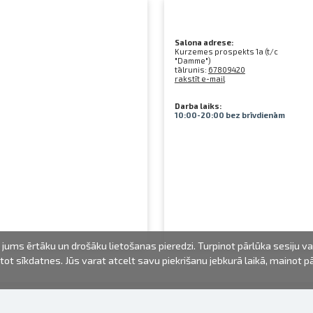
Salona adrese:
Kurzemes prospekts 1a (t/c
"Damme")
tālrunis:
67809420
rakstīt e-mail
Darba laiks:
10:00-20:00 bez brīvdienām
jums ērtāku un drošāku lietošanas pieredzi. Turpinot pārlūka sesiju v
mantot sīkdatnes. Jūs varat atcelt savu piekrišanu jebkurā laikā, mainot 