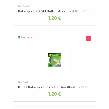
L
GP,
AG13
Batarijas GP AG13 Button Alkaline A76(LR44)
1.20 €
pavelciet, lai
Pieejams
GP,
AG3
B1392 Batarijas GP AG3 Button Alkaline 192(LR41)
1.20 €