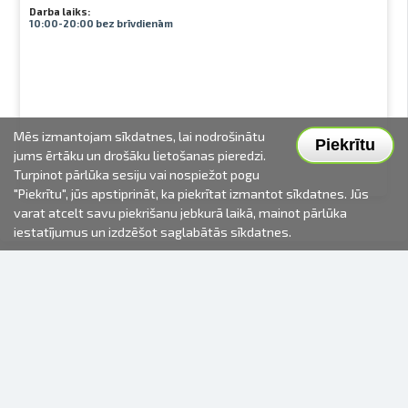
Darba laiks:
10:00-20:00 bez brīvdienām
Mēs izmantojam sīkdatnes, lai nodrošinātu
Piekrītu
jums ērtāku un drošāku lietošanas pieredzi.
Turpinot pārlūka sesiju vai nospiežot pogu
"Piekrītu", jūs apstiprināt, ka piekrītat izmantot sīkdatnes. Jūs
varat atcelt savu piekrišanu jebkurā laikā, mainot pārlūka
iestatījumus un izdzēšot saglabātās sīkdatnes.
2000-2026 © Fotki.lv
SIA "FOTKI"