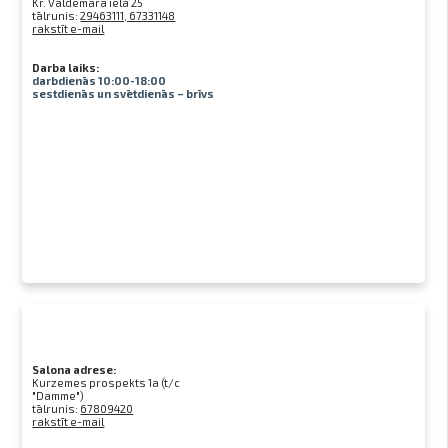
Kr. Valdemāra iela 25
tālrunis:
29463111, 67331148
rakstīt e-mail
Darba laiks:
darbdienās 10:00-18:00
sestdienās un svētdienās – brīvs
Salona adrese:
Kurzemes prospekts 1a (t/c
"Damme")
tālrunis:
67809420
rakstīt e-mail