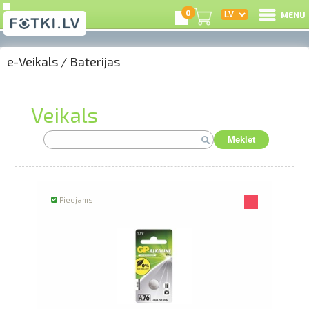
0
MENU
e-Veikals
/
Baterijas
I
R
Veikals
I
Meklēt
e-
Pieejams
G
C
S