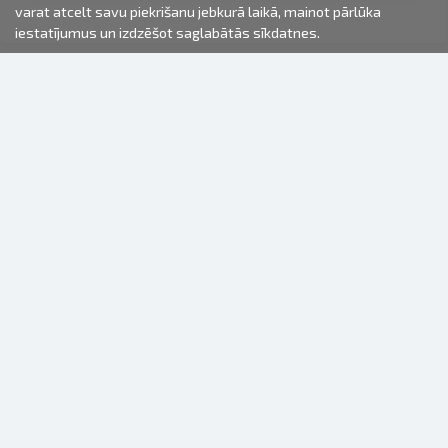
varat atcelt savu piekrišanu jebkurā laikā, mainot pārlūka
iestatījumus un izdzēšot saglabātās sīkdatnes.
2000-2026 © Fotki.lv
SIA "FOTKI"
Reģ. Nr. 40003679362
Kontakti
SEKOJIET MUMS
INFORMĀCIJA
Par mums
Lietošanas noteikumi