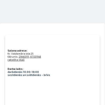
Salona adrese:
Kr. Valdemāra iela 25
tālrunis:
29463111, 67331148
rakstīt e-mail
Darba laiks:
darbdienās 10:00-18:00
sestdienās un svētdienās – brīvs