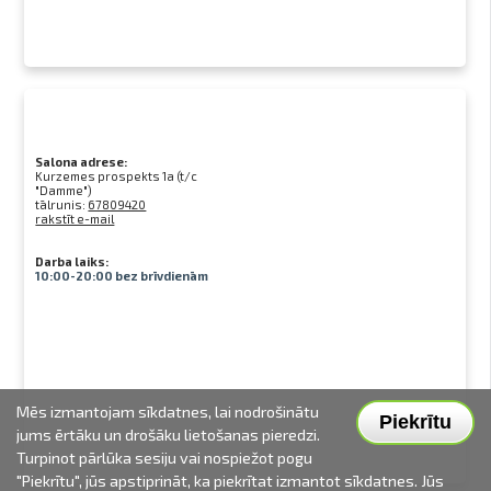
Salona adrese:
Kurzemes prospekts 1a (t/c
"Damme")
tālrunis:
67809420
rakstīt e-mail
Darba laiks:
10:00-20:00 bez brīvdienām
Mēs izmantojam sīkdatnes, lai nodrošinātu
Piekrītu
jums ērtāku un drošāku lietošanas pieredzi.
Turpinot pārlūka sesiju vai nospiežot pogu
"Piekrītu", jūs apstiprināt, ka piekrītat izmantot sīkdatnes. Jūs