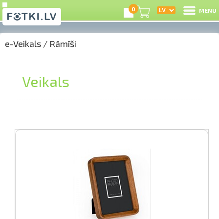
0
MENU
e-Veikals
/
Rāmīši
I
R
Veikals
I
e-
G
C
S