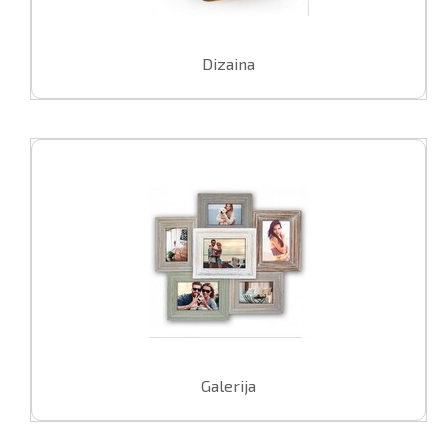
L
Dizaina
pavelciet, lai
Galerija