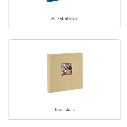
L
Ar kabatiņām
pavelciet, lai
Klasiskais