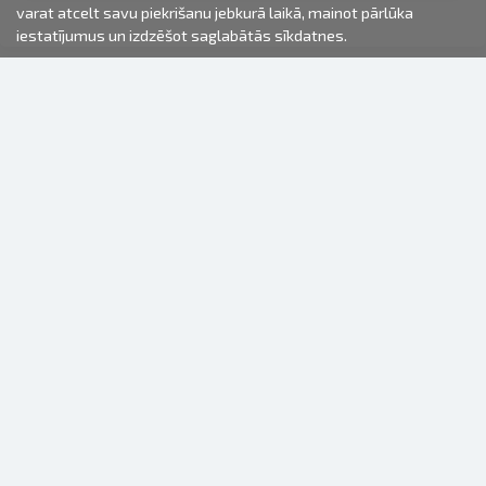
varat atcelt savu piekrišanu jebkurā laikā, mainot pārlūka
iestatījumus un izdzēšot saglabātās sīkdatnes.
2000-2026 © Fotki.lv
SIA "FOTKI"
Reģ. Nr. 40003679362
Kontakti
SEKOJIET MUMS
INFORMĀCIJA
Par mums
Lietošanas noteikumi