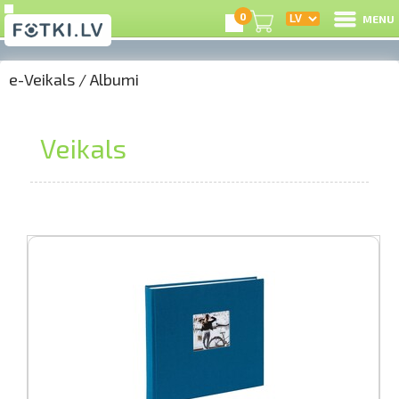
0
MENU
e-Veikals
/
Albumi
I
R
Veikals
I
e-
G
C
S