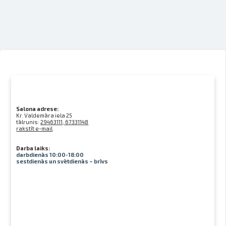
Salona adrese:
Kr. Valdemāra iela 25
tālrunis:
29463111, 67331148
rakstīt e-mail
Darba laiks:
darbdienās 10:00-18:00
sestdienās un svētdienās – brīvs