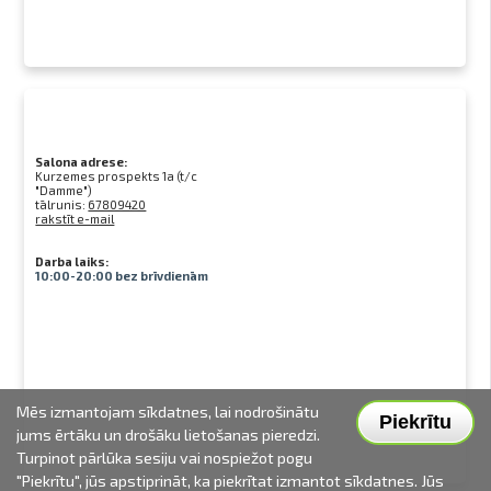
Salona adrese:
Kurzemes prospekts 1a (t/c
"Damme")
tālrunis:
67809420
rakstīt e-mail
Darba laiks:
10:00-20:00 bez brīvdienām
Mēs izmantojam sīkdatnes, lai nodrošinātu
Piekrītu
jums ērtāku un drošāku lietošanas pieredzi.
Turpinot pārlūka sesiju vai nospiežot pogu
"Piekrītu", jūs apstiprināt, ka piekrītat izmantot sīkdatnes. Jūs