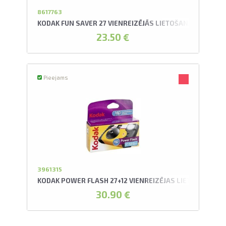
L
8617763
KODAK FUN SAVER 27 VIENREIZĒJĀS LIETOŠANAS FOTOA
23.50 €
pavelciet, lai
Pieejams
3961315
KODAK POWER FLASH 27+12 VIENREIZĒJAS LIETOŠANAS 
30.90 €