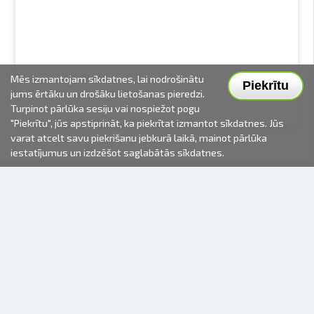
Mēs izmantojam sīkdatnes, lai nodrošinātu
Piekrītu
jums ērtāku un drošāku lietošanas pieredzi.
Turpinot pārlūka sesiju vai nospiežot pogu
"Piekrītu", jūs apstiprināt, ka piekrītat izmantot sīkdatnes. Jūs
varat atcelt savu piekrišanu jebkurā laikā, mainot pārlūka
iestatījumus un izdzēšot saglabātās sīkdatnes.
2000-2026 © Fotki.lv
SIA "FOTKI"
Reģ. Nr. 40003679362
Kontakti