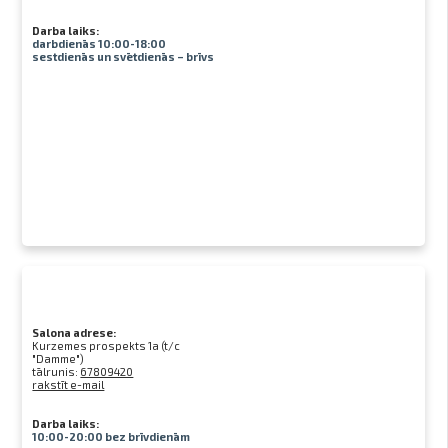
Darba laiks:
darbdienās 10:00-18:00
sestdienās un svētdienās – brīvs
Salona adrese:
Kurzemes prospekts 1a (t/c
"Damme")
tālrunis:
67809420
rakstīt e-mail
Darba laiks:
10:00-20:00 bez brīvdienām