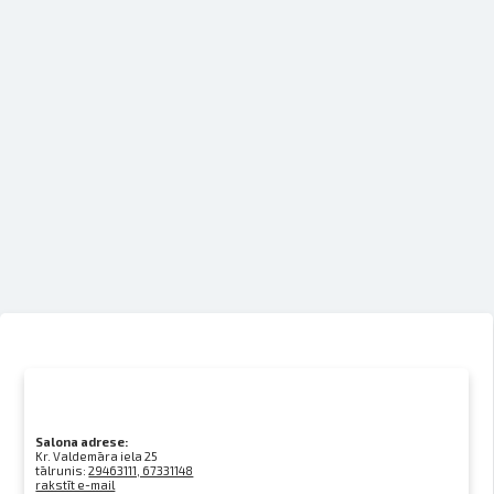
Salona adrese:
Kr. Valdemāra iela 25
tālrunis:
29463111, 67331148
rakstīt e-mail