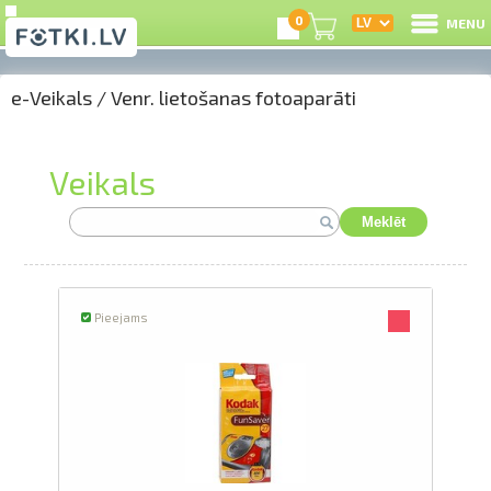
0
MENU
e-Veikals
/
Venr. lietošanas fotoaparāti
I
R
Veikals
I
Meklēt
e-
Pieejams
G
C
S