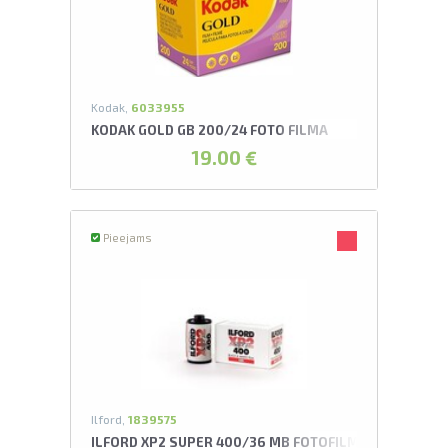
L
pavelciet, lai
Kodak,
6033955
KODAK GOLD GB 200/24 FOTO FILMA
19.00 €
Pieejams
Ilford,
1839575
ILFORD XP2 SUPER 400/36 MB FOTOFILMA