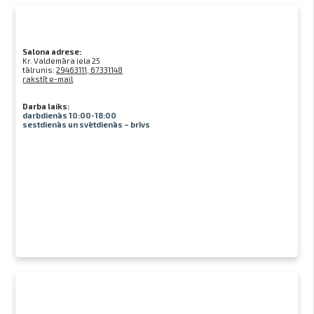
Salona adrese:
Kr. Valdemāra iela 25
tālrunis:
29463111, 67331148
rakstīt e-mail
Darba laiks:
darbdienās 10:00-18:00
sestdienās un svētdienās – brīvs