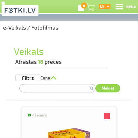
0
MENU
e-Veikals
/
Fotofilmas
I
R
Veikals
I
Atrastas
18
preces
Filtrs
Cena
e-
Meklēt
G
C
Pieejams
S