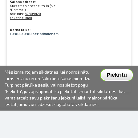
Salona adrese:
Kurzemes prospekts 1a (t/c
"Damme")
tālrunis:
67809420
rakstīt e-mail
Darba laiks:
10:00-20:00 bez brīvdienām
Mēs izmantojam sīkdatnes, lai nodrošinātu
Piekrītu
jums ērtāku un drošāku lietošanas pieredzi.
Turpinot pārlūka sesiju vai nospiežot pogu
"Piekrītu", jūs apstiprināt, ka piekrītat izmantot sīkdatnes. Jūs
varat atcelt savu piekrišanu jebkurā laikā, mainot pārlūka
iestatījumus un izdzēšot saglabātās sīkdatnes.