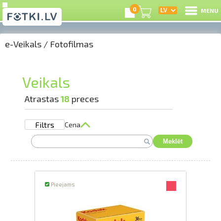
0
MENU
e-Veikals
/
Fotofilmas
I
R
Veikals
I
Atrastas
18
preces
Filtrs
Cena
e-
Meklēt
G
C
Pieejams
S