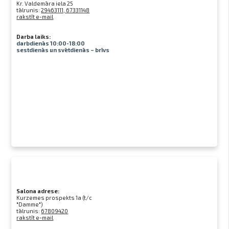
Kr. Valdemāra iela 25
tālrunis:
29463111, 67331148
rakstīt e-mail
Darba laiks:
darbdienās 10:00-18:00
sestdienās un svētdienās – brīvs
Salona adrese:
Kurzemes prospekts 1a (t/c
"Damme")
tālrunis:
67809420
rakstīt e-mail