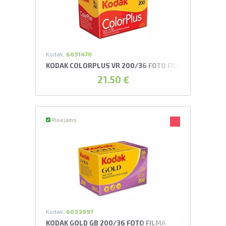
L
pavelciet, lai
Kodak,
6031470
KODAK COLORPLUS VR 200/36 FOTO FILMA
21.50 €
Pieejams
Kodak,
6033997
KODAK GOLD GB 200/36 FOTO FILMA