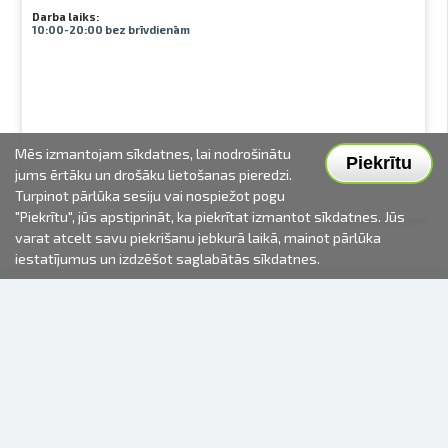
Darba laiks:
10:00-20:00 bez brīvdienām
Mēs izmantojam sīkdatnes, lai nodrošinātu
Piekrītu
jums ērtāku un drošāku lietošanas pieredzi.
Turpinot pārlūka sesiju vai nospiežot pogu
"Piekrītu", jūs apstiprināt, ka piekrītat izmantot sīkdatnes. Jūs
varat atcelt savu piekrišanu jebkurā laikā, mainot pārlūka
iestatījumus un izdzēšot saglabātās sīkdatnes.
2000-2026 © Fotki.lv
SIA "FOTKI"