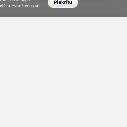
Piekrītu
pārlūka iestatījumus un
PIEGĀDES VEIDI UN CENAS
APMAKSAS VEIDI