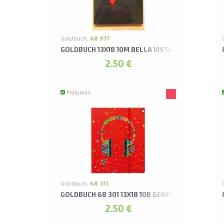
Goldbuch,
68 977
GOLDBUCH 13X18 10M BELLA VISTA MELNS LEPO
2.50 €
Pieejams
Goldbuch,
68 311
GOLDBUCH 68 301 13X18 10B GENERATION Y MUS
2.50 €