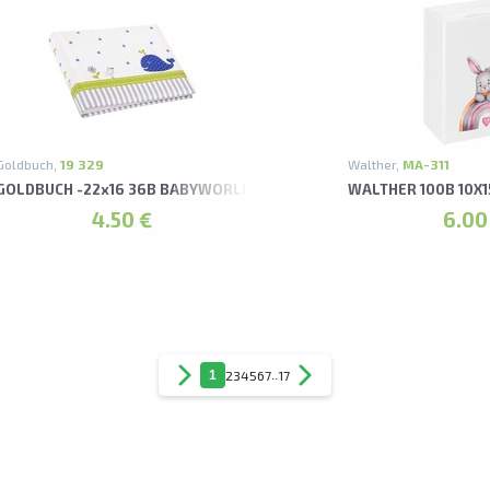
Goldbuch,
19 329
Walther,
MA-311
ORELLO ALBUMS
GOLDBUCH -22x16 36B BABYWORLD WALE (B) ALBUMS*
WALTHER 100B 10X
4.50 €
6.00
1
2
3
4
5
6
7
..
17