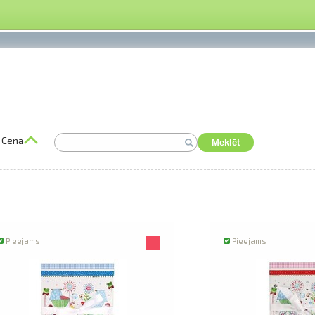
Cena
Meklēt
Pieejams
Pieejams