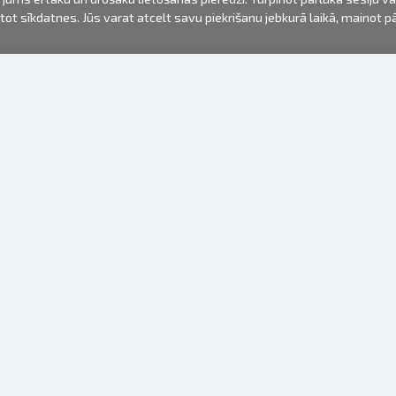
mantot sīkdatnes. Jūs varat atcelt savu piekrišanu jebkurā laikā, mainot 
FOTO PRODUKTI
INFORMĀCIJA
Par mums
Baterijas
Lietošanas noteikumi
Rāmīši
Biežāk uzdotie jautājumi (FAQ)
dāvanu maisiņi
Izgatavošanas laiks
Albumi
Venr. lietošanas fotoaparāti
Fotofilmas
Rāmju stiprinājumi
Spoguļkamera