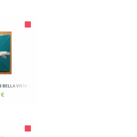
B BELLA VISTA TIRKĪZZILS LEPORELLO ALBUMS
 €