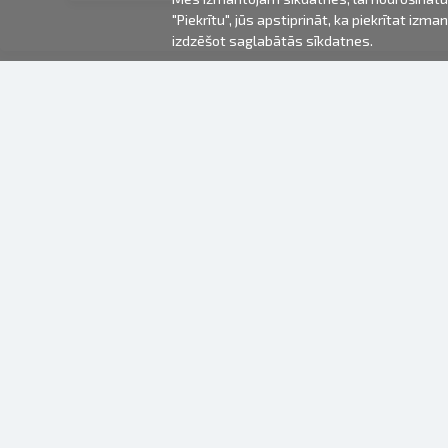
"Piekrītu", jūs apstiprināt, ka piekrītat iz
izdzēšot saglabātās sīkdatnes.
2000-2026 © Fotki.lv
SIA "FOTKI"
Reģ. Nr. 40003679362
Kontakti
SEKOJIET MUMS