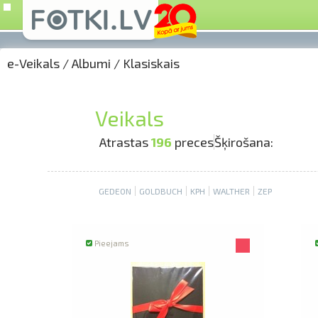
e-Veikals
/
Albumi
/
Klasiskais
Veikals
Atrastas
196
preces
Šķirošana:
GEDEON
GOLDBUCH
KPH
WALTHER
ZEP
Pieejams