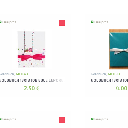
Pieejams
Pieejams
Goldbuch,
68 043
Goldbuch,
68 893
LBUMS
GOLDBUCH 13X18 10B EULE LEPORELLO ALBUMS*
GOLDBUCH 13X18 10
2.50 €
4.00
Pieejams
Pieejams