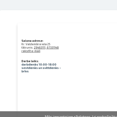
Salona adrese:
Kr. Valdemāra iela 25
tālrunis:
29463111, 67331148
rakstīt e-mail
Darba laiks:
darbdienās 10:00-18:00
sestdienās un svētdienās –
brīvs
Mēs izmantojam sīkdatnes, lai nodrošinātu 