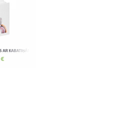
15 AR KABATIŅĀM MALIN ALBUMS
 €