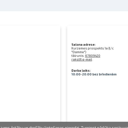
Salona adrese:
Kurzemes prospekts 1a (t/c
"Damme")
tālrunis:
67809420
rakstīt e-mail
Darba laiks:
10:00-20:00 bez brīvdienām
jums ērtāku un drošāku lietošanas pieredzi. Turpinot pārlūka sesiju v