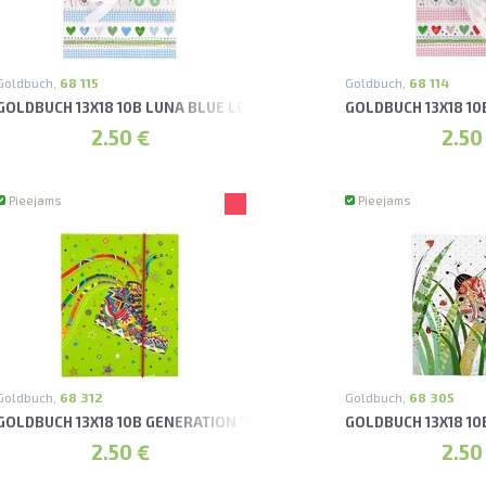
Goldbuch,
68 115
Goldbuch,
68 114
RELLO ALBUMS
GOLDBUCH 13X18 10B LUNA BLUE LEPORELLO ALBUMS*
GOLDBUCH 13X18 1
2.50 €
2.50
Pieejams
Pieejams
Goldbuch,
68 312
Goldbuch,
68 305
IC LEPORELLO ALBUMS
GOLDBUCH 13X18 10B GENERATION Y SNEAKER LEPORELLO ALBUMS
GOLDBUCH 13X18 1
2.50 €
2.50