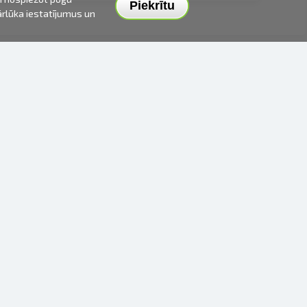
Piekrītu
pārlūka iestatījumus un
PIEGĀDES VEIDI UN CENAS
APMAKSAS VEIDI