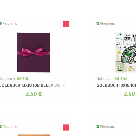
Pieejams
Pieejams
Goldbuch,
68 718
Goldbuch,
68 340
 LEPORELLO ALBUMS
GOLDBUCH 13X18 10B BELLA VISTA LILLĀ LEPORELLO ALBUMS
GOLDBUCH 13X18 1
2.50 €
2.50
Pieejams
Pieejams