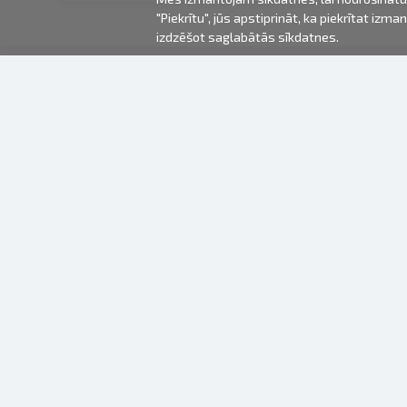
"Piekrītu", jūs apstiprināt, ka piekrītat iz
izdzēšot saglabātās sīkdatnes.
2000-2026 © Fotki.lv
SIA "FOTKI"
Reģ. Nr. 40003679362
Kontakti
SEKOJIET MUMS