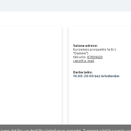
Salona adrese:
Kurzemes prospekts 1a (t/c
"Damme")
tālrunis:
67809420
rakstīt e-mail
Darba laiks:
10:00-20:00 bez brīvdienām
jums ērtāku un drošāku lietošanas pieredzi. Turpinot pārlūka sesiju v