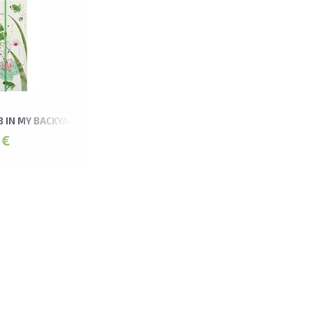
0B IN MY BACKYARD FROG LEPORELLO ALBUMS
 €