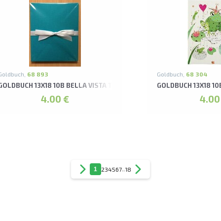
Goldbuch,
68 893
Goldbuch,
68 304
GOLDBUCH 13X18 10B BELLA VISTA TIRKĪZZILS LEPORELLO ALBUMS
GOLDBUCH 13X18 1
4.00 €
4.00
1
2
3
4
5
6
7
..
18