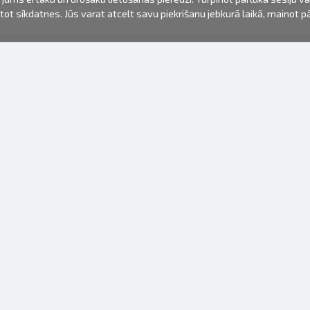
mantot sīkdatnes. Jūs varat atcelt savu piekrišanu jebkurā laikā, mainot 
FOTO PRODUKTI
INFORMĀCIJA
Par mums
Baterijas
Lietošanas noteikumi
Rāmīši
Biežāk uzdotie jautājumi (FAQ)
dāvanu maisiņi
Izgatavošanas laiks
Albumi
Venr. lietošanas fotoaparāti
Fotofilmas
Rāmju stiprinājumi
Spoguļkamera