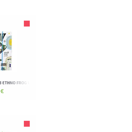
0B ETHNO FROG LEPORELLO ALBUMS
 €