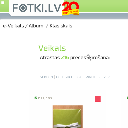
e-Veikals
/
Albumi
/
Klasiskais
Veikals
Atrastas
216
preces
Šķirošana:
GEDEON
GOLDBUCH
KPH
WALTHER
ZEP
Pieejams