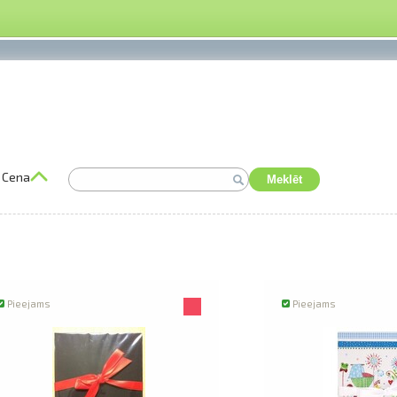
Cena
Meklēt
Pieejams
Pieejams