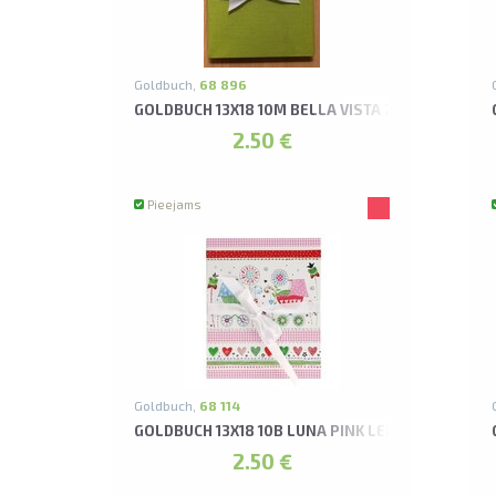
Goldbuch,
68 896
GOLDBUCH 13X18 10M BELLA VISTA ZAĻŠ LEPORE
2.50 €
Pieejams
Goldbuch,
68 114
GOLDBUCH 13X18 10B LUNA PINK LEPORELLO ALB
2.50 €