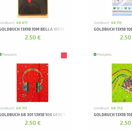
Goldbuch,
68 977
Goldbuch,
68 115
LLO ALBUMS
GOLDBUCH 13X18 10M BELLA VISTA MELNS LEPORELLO ALBUMS
GOLDBUCH 13X18 1
2.50 €
2.50
Pieejams
Pieejams
Goldbuch,
68 311
Goldbuch,
68 312
UMS*
GOLDBUCH 68 301 13X18 10B GENERATION Y MUSIC LEPORELLO ALBU
GOLDBUCH 13X18 1
2.50 €
2.50