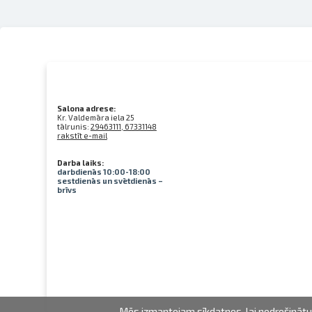
Salona adrese:
Kr. Valdemāra iela 25
tālrunis:
29463111, 67331148
rakstīt e-mail
Darba laiks:
darbdienās 10:00-18:00
sestdienās un svētdienās –
brīvs
Mēs izmantojam sīkdatnes, lai nodrošinātu 