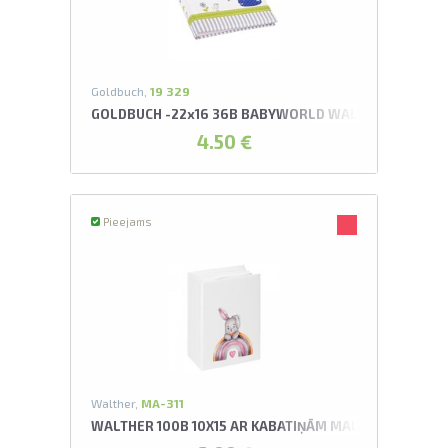
Goldbuch,
19 329
GOLDBUCH -22x16 36B BABYWORLD WALE (B) ALBUMS
4.50 €
Pieejams
Walther,
MA-311
WALTHER 100B 10X15 AR KABATIŅĀM MALIN ALBUMS