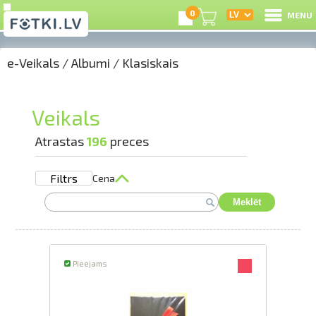
0
MENU
e-Veikals
/
Albumi
/
Klasiskais
I
R
Veikals
I
Atrastas
196
preces
Filtrs
Cena
e-
Meklēt
G
C
Pieejams
S