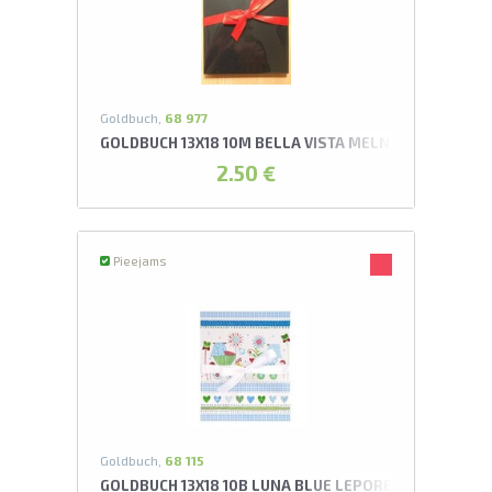
L
pavelciet, lai
Goldbuch,
68 977
GOLDBUCH 13X18 10M BELLA VISTA MELNS LEPORELL
2.50 €
Pieejams
Goldbuch,
68 115
GOLDBUCH 13X18 10B LUNA BLUE LEPORELLO ALBUMS*