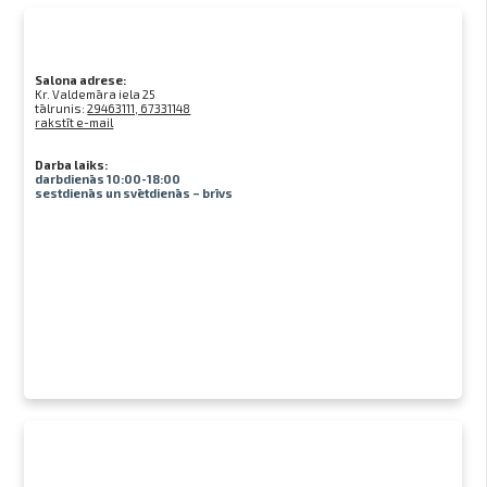
Salona adrese:
Kr. Valdemāra iela 25
tālrunis:
29463111, 67331148
rakstīt e-mail
Darba laiks:
darbdienās 10:00-18:00
sestdienās un svētdienās – brīvs