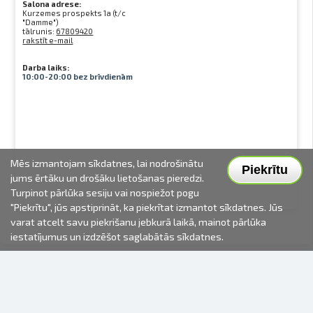
Salona adrese:
Kurzemes prospekts 1a (t/c
"Damme")
tālrunis:
67809420
rakstīt e-mail
Darba laiks:
10:00-20:00 bez brīvdienām
Mēs izmantojam sīkdatnes, lai nodrošinātu
Piekrītu
jums ērtāku un drošāku lietošanas pieredzi.
Turpinot pārlūka sesiju vai nospiežot pogu
"Piekrītu", jūs apstiprināt, ka piekrītat izmantot sīkdatnes. Jūs
varat atcelt savu piekrišanu jebkurā laikā, mainot pārlūka
iestatījumus un izdzēšot saglabātās sīkdatnes.