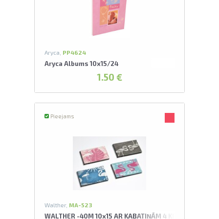
L
pavelciet, lai
Aryca,
PP4624
Aryca Albums 10x15/24
1.50 €
Pieejams
Walther,
MA-523
WALTHER -40M 10x15 AR KABATIŅĀM 4 KRĀSAS ASORT