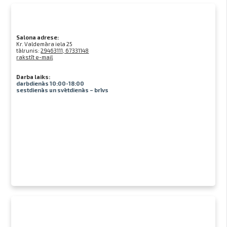
Salona adrese:
Kr. Valdemāra iela 25
tālrunis:
29463111, 67331148
rakstīt e-mail
Darba laiks:
darbdienās 10:00-18:00
sestdienās un svētdienās – brīvs