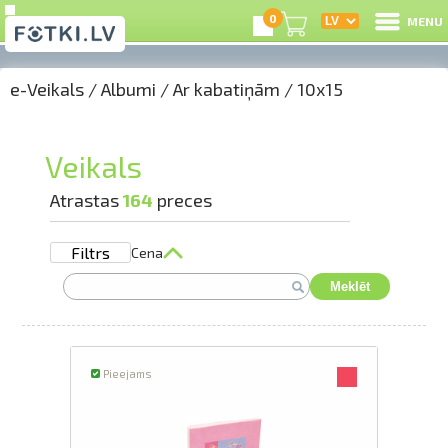
0
MENU
e-Veikals
/
Albumi
/
Ar kabatiņām
/
10x15
I
R
Veikals
I
Atrastas
164
preces
Filtrs
Cena
e-
Meklēt
G
C
Pieejams
S