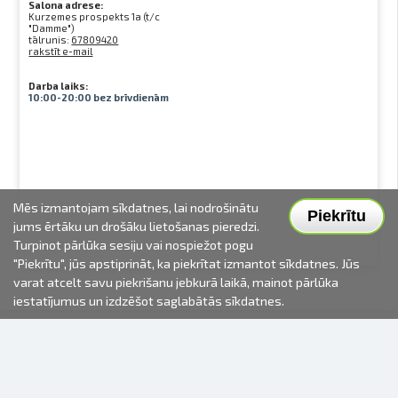
Salona adrese:
Kurzemes prospekts 1a (t/c
"Damme")
tālrunis:
67809420
rakstīt e-mail
Darba laiks:
10:00-20:00 bez brīvdienām
Mēs izmantojam sīkdatnes, lai nodrošinātu
Piekrītu
jums ērtāku un drošāku lietošanas pieredzi.
Turpinot pārlūka sesiju vai nospiežot pogu
"Piekrītu", jūs apstiprināt, ka piekrītat izmantot sīkdatnes. Jūs
varat atcelt savu piekrišanu jebkurā laikā, mainot pārlūka
iestatījumus un izdzēšot saglabātās sīkdatnes.