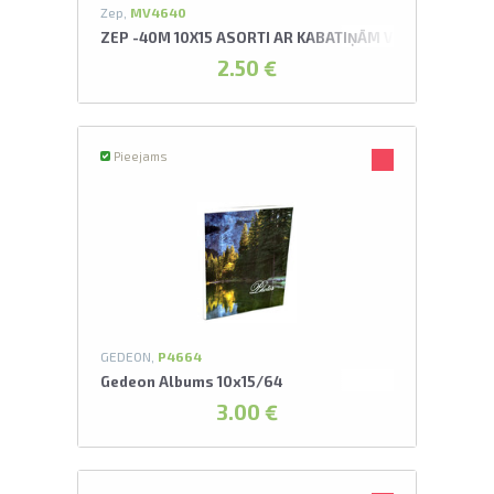
Zep,
MV4640
ZEP -40M 10X15 ASORTI AR KABATIŅĀM VIAGGIO ALBU
2.50 €
Pieejams
GEDEON,
P4664
Gedeon Albums 10x15/64
3.00 €