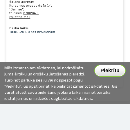
Salona adrese:
Kurzemes prospekts 1a (t/c
"Damme")
tālrunis:
67809420
rakstīt e-mail
Darba laiks:
10:00-20:00 bez brīvdienām
Mēs izmantojam sīkdatnes, lai nodrošinātu
Piekrītu
jums ērtāku un drošāku lietošanas pieredzi.
Turpinot pārlūka sesiju vai nospiežot pogu
"Piekrītu", jūs apstiprināt, ka piekrītat izmantot sīkdatnes. Jūs
varat atcelt savu piekrišanu jebkurā laikā, mainot pārlūka
iestatījumus un izdzēšot saglabātās sīkdatnes.