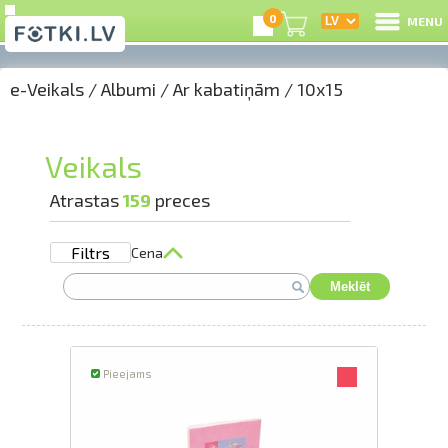
0
MENU
e-Veikals
/
Albumi
/
Ar kabatiņām
/
10x15
I
R
Veikals
I
Atrastas
159
preces
Filtrs
Cena
e-
Meklēt
G
C
Pieejams
S