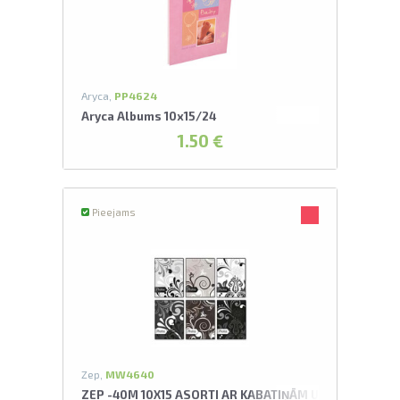
L
pavelciet, lai
Aryca,
PP4624
Aryca Albums 10x15/24
1.50 €
Pieejams
Zep,
MW4640
ZEP -40M 10X15 ASORTI AR KABATIŅĀM UMBRIA ALBU