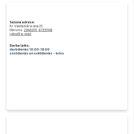
Salona adrese:
Kr. Valdemāra iela 25
tālrunis:
29463111, 67331148
rakstīt e-mail
Darba laiks:
darbdienās 10:00-18:00
sestdienās un svētdienās – brīvs