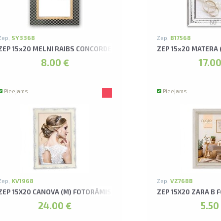
Zep,
SY3368
Zep,
B17568
TORĀMIS
ZEP 15x20 MELNI RAIBS CONCORDE BLACK (K) FOTORĀMIS
ZEP 15x20 MATERA 
8.00 €
17.00
Pieejams
Pieejams
Zep,
KV1968
Zep,
VZ768B
ZEP 15X20 CANOVA (M) FOTORĀMIS
ZEP 15X20 ZARA B
24.00 €
5.50