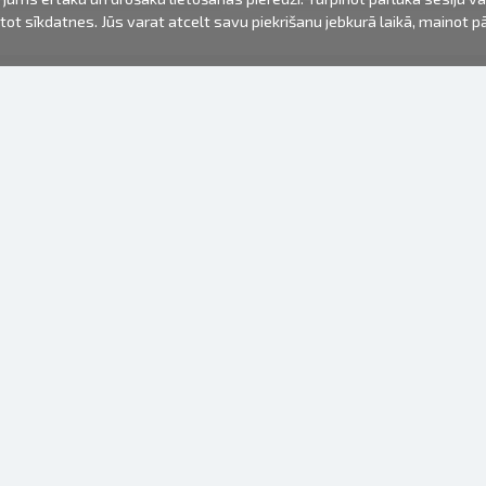
mantot sīkdatnes. Jūs varat atcelt savu piekrišanu jebkurā laikā, mainot 
FOTO PRODUKTI
INFORMĀCIJA
Par mums
Baterijas
Lietošanas noteikumi
Rāmīši
Biežāk uzdotie jautājumi (FAQ)
dāvanu maisiņi
Izgatavošanas laiks
Albumi
Venr. lietošanas fotoaparāti
Fotofilmas
Rāmju stiprinājumi
Spoguļkamera