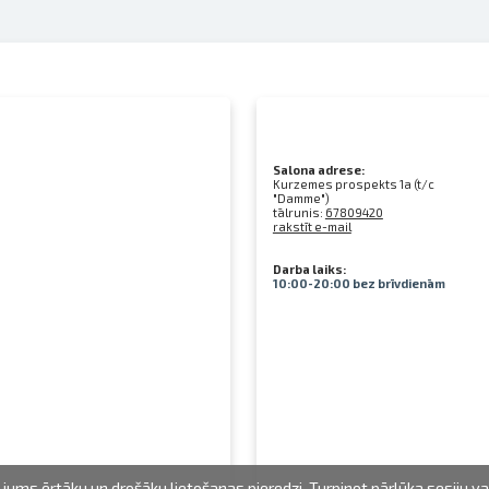
Salona adrese:
Kurzemes prospekts 1a (t/c
"Damme")
tālrunis:
67809420
rakstīt e-mail
Darba laiks:
10:00-20:00 bez brīvdienām
jums ērtāku un drošāku lietošanas pieredzi. Turpinot pārlūka sesiju v