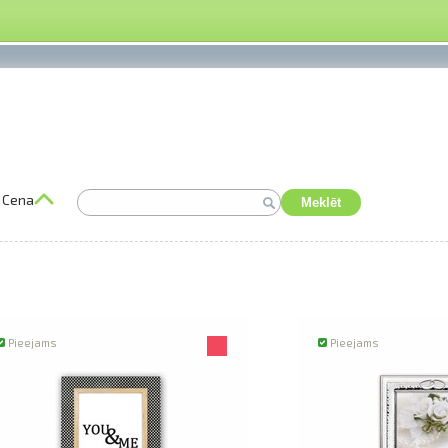
Cena
Meklēt
Pieejams
Pieejams