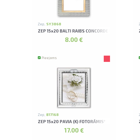
Zep,
SY3868
ZEP 15x20 BALTI RAIBS CONCORDE WHITE (K) FO
8.00 €
Pieejams
Zep,
B17168
ZEP 15x20 PAVIA (K) FOTORĀMIS*
17.00 €