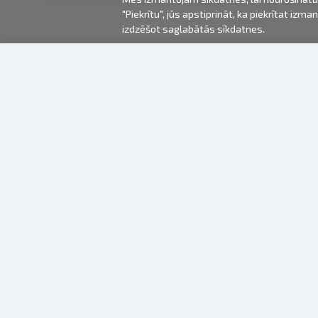
"Piekrītu", jūs apstiprināt, ka piekrītat iz
izdzēšot saglabātās sīkdatnes.
2000-2026 © Fotki.lv
SIA "FOTKI"
Reģ. Nr. 40003679362
Kontakti
SEKOJIET MUMS