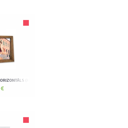
HORIZONTĀLS (K) FOTORĀMIS
 €