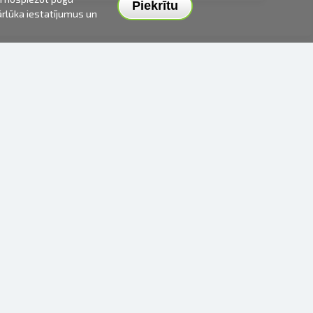
Piekrītu
pārlūka iestatījumus un
PIEGĀDES VEIDI UN CENAS
APMAKSAS VEIDI