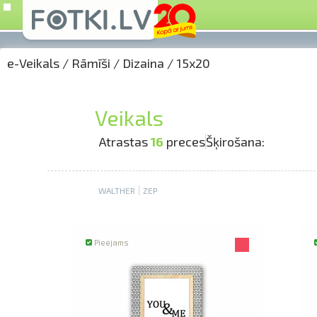
e-Veikals
/
Rāmīši
/
Dizaina
/
15x20
Veikals
Atrastas
16
preces
Šķirošana:
WALTHER
ZEP
Pieejams