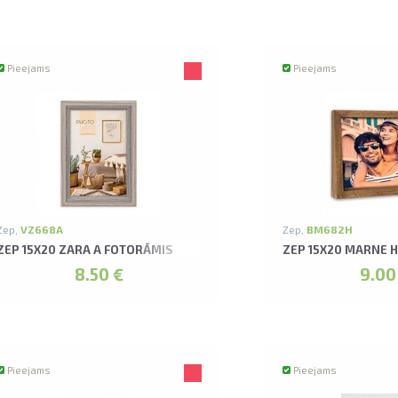
Pieejams
Pieejams
Zep,
VZ668A
Zep,
BM682H
ZEP 15X20 ZARA A FOTORĀMIS
ZEP 15X20 MARNE 
8.50 €
9.00
Pieejams
Pieejams