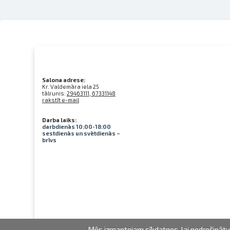
Salona adrese:
Kr. Valdemāra iela 25
tālrunis:
29463111, 67331148
rakstīt e-mail
Darba laiks:
darbdienās 10:00-18:00
sestdienās un svētdienās –
brīvs
Mēs izmantojam sīkdatnes, lai nodrošinātu 