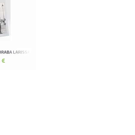
DRABA LARISSA FOTORĀMIS
 €