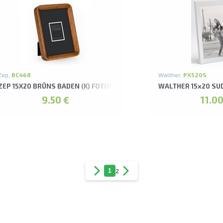
Zep,
BC468
Walther,
PX520S
ZEP 15X20 BRŪNS BADEN (K) FOTORĀMIS
WALTHER 15x20 SU
9.50 €
11.00
1
2