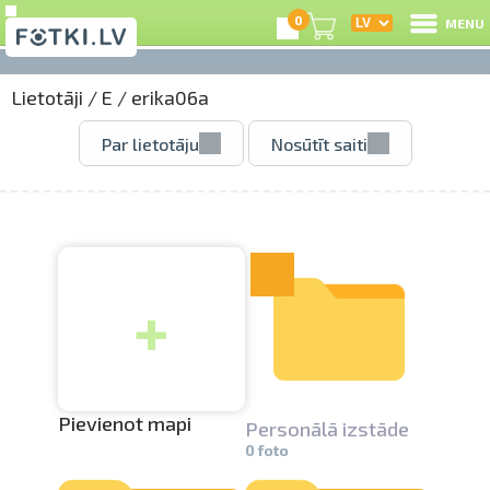
0
MENU
Lietotāji
/
E
/
erika06a
I
Par lietotāju
Nosūtīt saiti
R
I
+
e
C
S
Pievienot mapi
Personālā izstāde
0 foto
Li