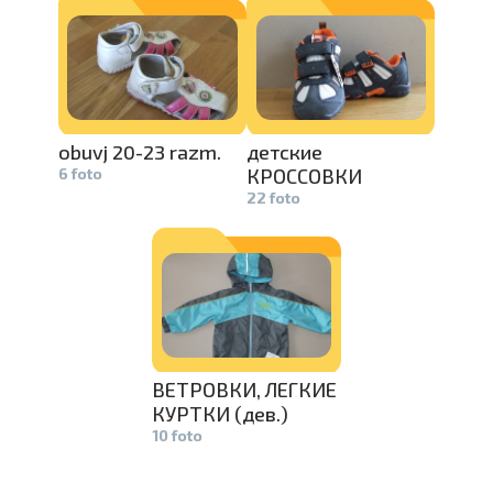
pavelciet, lai
obuvj 20-23 razm.
детские
6 foto
КРОССОВКИ
22 foto
ВЕТРОВКИ, ЛЕГКИЕ
КУРТКИ (дев.)
10 foto