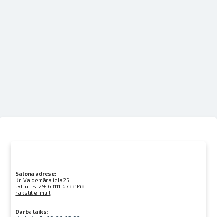
Salona adrese:
Kr. Valdemāra iela 25
tālrunis:
29463111, 67331148
rakstīt e-mail
Darba laiks: