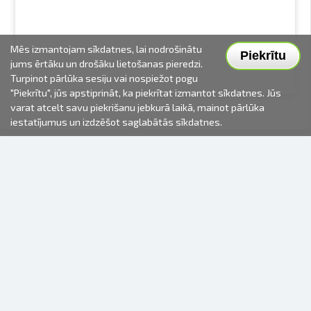
Mēs izmantojam sīkdatnes, lai nodrošinātu
Piekrītu
jums ērtāku un drošāku lietošanas pieredzi.
Turpinot pārlūka sesiju vai nospiežot pogu
"Piekrītu", jūs apstiprināt, ka piekrītat izmantot sīkdatnes. Jūs
varat atcelt savu piekrišanu jebkurā laikā, mainot pārlūka
iestatījumus un izdzēšot saglabātās sīkdatnes.
2000-2026 © Fotki.lv
SIA "FOTKI"
Reģ. Nr. 40003679362
Kontakti
SEKOJIET MUMS