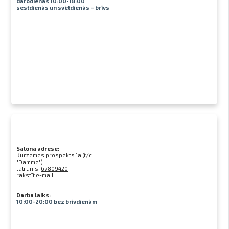
darbdienās 10:00-18:00
sestdienās un svētdienās – brīvs
Salona adrese:
Kurzemes prospekts 1a (t/c
"Damme")
tālrunis:
67809420
rakstīt e-mail
Darba laiks:
10:00-20:00 bez brīvdienām