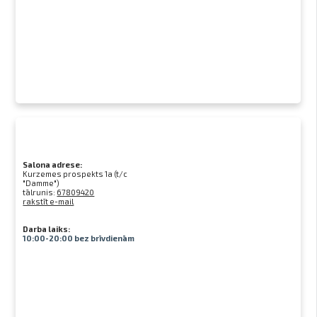
Salona adrese:
Kurzemes prospekts 1a (t/c
"Damme")
tālrunis:
67809420
rakstīt e-mail
Darba laiks:
10:00-20:00 bez brīvdienām