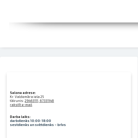
Salona adrese:
Kr. Valdemāra iela 25
tālrunis:
29463111, 67331148
rakstīt e-mail
Darba laiks:
darbdienās 10:00-18:00
sestdienās un svētdienās – brīvs