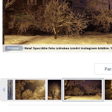
New! Speciālie foto izdrukas izmēri Instagram bildēm: 10
Reklāma
Par