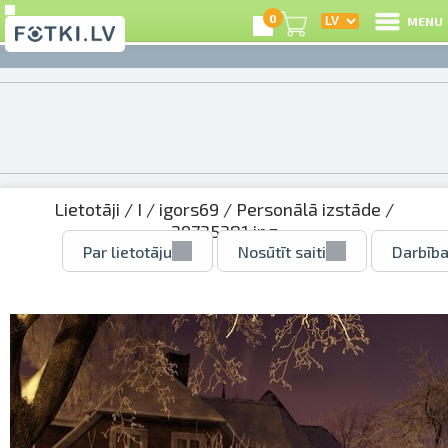
0
MENU
Lietotāji
/
I
/
igors69
/
Personālā izstāde
/
29735381.jpg
Par lietotāju
Nosūtīt saiti
Darbība