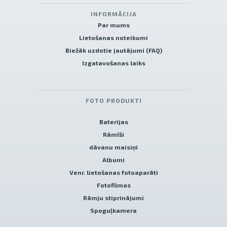
INFORMĀCIJA
Par mums
Lietošanas noteikumi
Biežāk uzdotie jautājumi (FAQ)
Izgatavošanas laiks
FOTO PRODUKTI
Baterijas
Rāmīši
dāvanu maisiņi
Albumi
Venr. lietošanas fotoaparāti
Fotofilmas
Rāmju stiprinājumi
Spoguļkamera