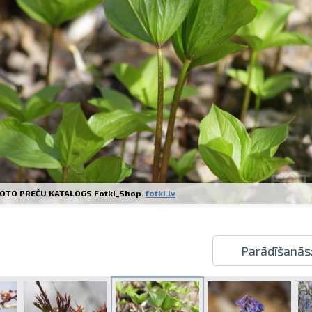
Izdrukas 1h laikā Rīgā – pasūtiet tieš
Dažādi formāti un papīra veidi jūsu 
Piegāde visā Latvijā vai saņemšana kl
OTO PREČU KATALOGS Fotki_Shop.
fotki.lv
Parādīšanās