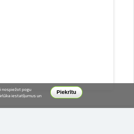
ai nospiežot pogu
Piekrītu
pārlūka iestatījumus un