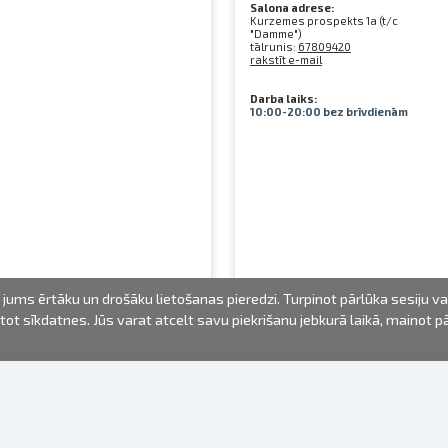
Salona adrese:
Kurzemes prospekts 1a (t/c
"Damme")
tālrunis:
67809420
rakstīt e-mail
Darba laiks:
10:00-20:00 bez brīvdienām
jums ērtāku un drošāku lietošanas pieredzi. Turpinot pārlūka sesiju v
mantot sīkdatnes. Jūs varat atcelt savu piekrišanu jebkurā laikā, mainot 