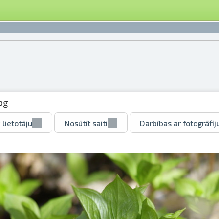
pg
 lietotāju
Nosūtīt saiti
Darbības ar fotogrāfij