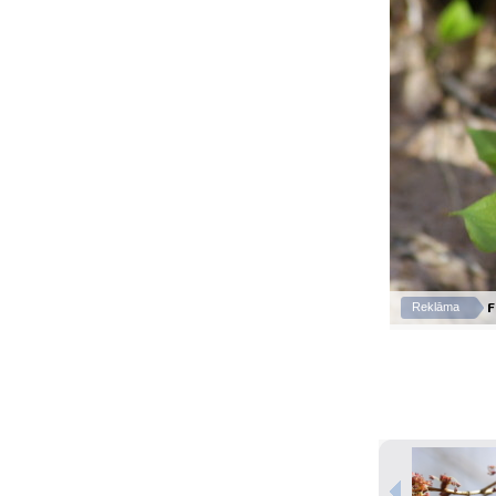
F
Reklāma