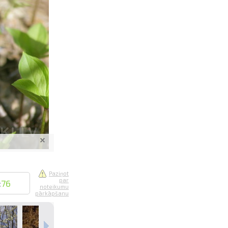
saistē
foto
ātienē
Paziņot
par
:
76
noteikumu
pārkāpšanu