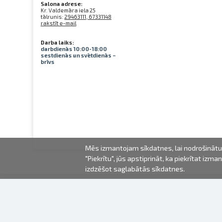
Salona adrese:
Kr. Valdemāra iela 25
tālrunis:
29463111, 67331148
rakstīt e-mail
Darba laiks:
darbdienās 10:00-18:00
sestdienās un svētdienās –
brīvs
Mēs izmantojam sīkdatnes, lai nodrošinātu 
"Piekrītu", jūs apstiprināt, ka piekrītat iz
izdzēšot saglabātās sīkdatnes.