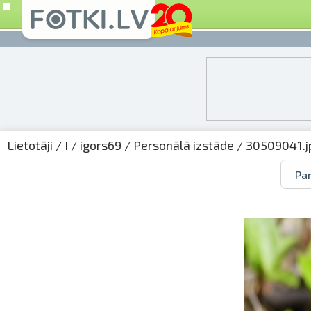
Lietotāji
/
I
/
igors69
/
Personālā izstāde
/ 30509041.j
Par