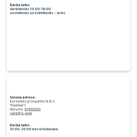
Darba laiks:
darbdienās 10:00-18:00
sestdienās un svētdienās – brīvs
Salona adrese:
Kurzemes prospekts 1a (t/c
"Damme")
tālrunis:
67809420
rakstīt e-mail
Darba laiks:
10:00-20:00 bez brīvdienām