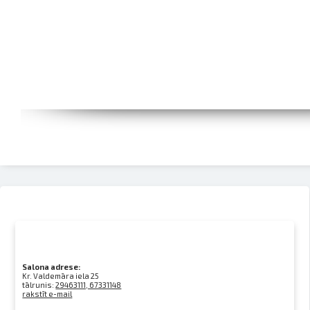
Salona adrese:
Kr. Valdemāra iela 25
tālrunis:
29463111, 67331148
rakstīt e-mail