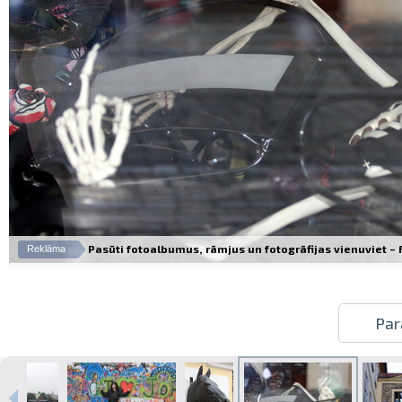
Pasūti fotoalbumus, rāmjus un fotogrāfijas vienuviet – Fo
Reklāma
Par