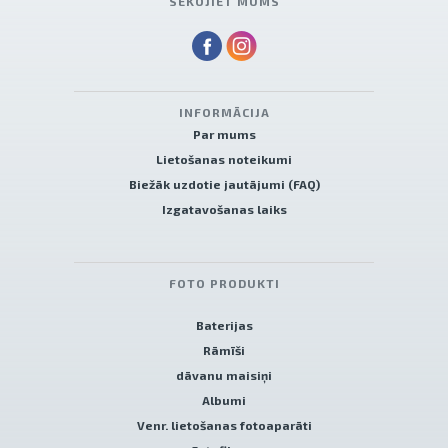
SEKOJIET MUMS
INFORMĀCIJA
Par mums
Lietošanas noteikumi
Biežāk uzdotie jautājumi (FAQ)
Izgatavošanas laiks
FOTO PRODUKTI
Baterijas
Rāmīši
dāvanu maisiņi
Albumi
Venr. lietošanas fotoaparāti