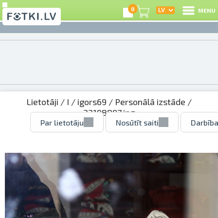
0
MENU
Lietotāji
/
I
/
igors69
/
Personālā izstāde
/
32198897.jpg
Par lietotāju
Nosūtīt saiti
Darbība