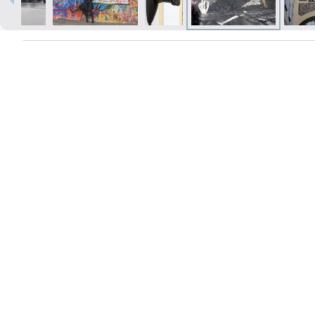
Izdrukas 1h laikā Rīgā – pasūtiet
tiešsaistē
Dažādi formāti un papīra veidi
jūsu foto
Piegāde visā Latvijā vai
saņemšana klātienē