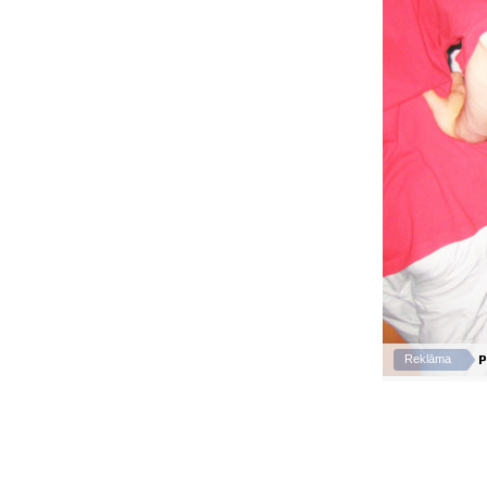
P
Reklāma