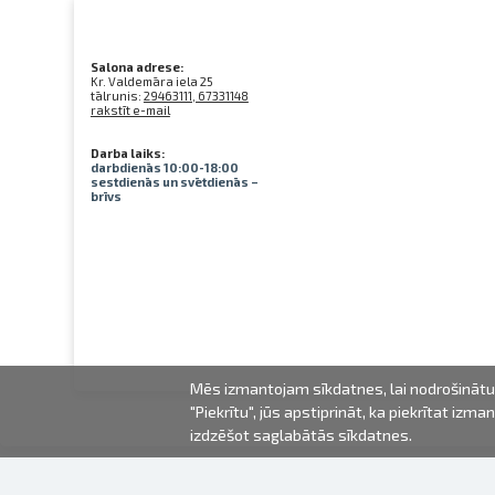
Salona adrese:
Kr. Valdemāra iela 25
tālrunis:
29463111, 67331148
rakstīt e-mail
Darba laiks:
darbdienās 10:00-18:00
sestdienās un svētdienās –
brīvs
Mēs izmantojam sīkdatnes, lai nodrošinātu 
"Piekrītu", jūs apstiprināt, ka piekrītat iz
izdzēšot saglabātās sīkdatnes.