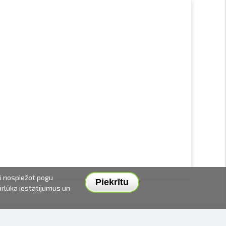
ai nospiežot pogu
Piekrītu
pārlūka iestatījumus un