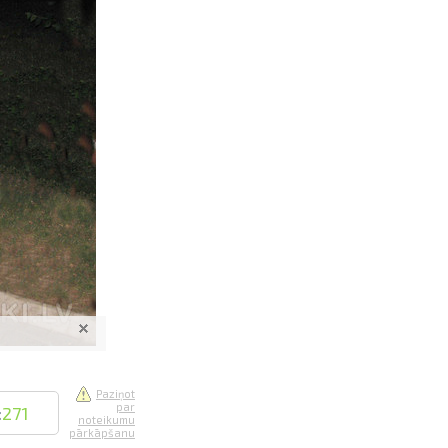
saistē
foto
ātienē
Paziņot
par
:
271
noteikumu
pārkāpšanu