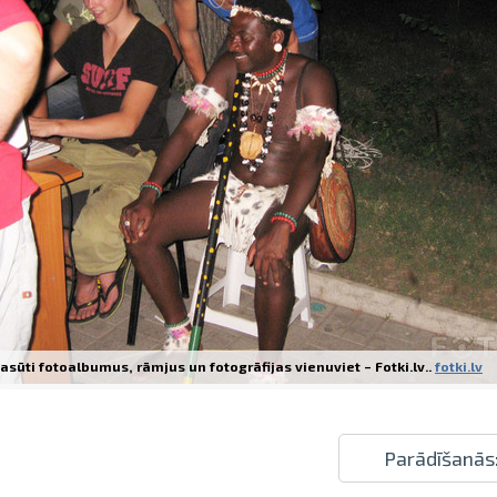
Izdrukas 1h laikā Rīgā – pasūtiet tieš
Dažādi formāti un papīra veidi jūsu 
Piegāde visā Latvijā vai saņemšana kl
asūti fotoalbumus, rāmjus un fotogrāfijas vienuviet – Fotki.lv..
fotki.lv
Parādīšanās