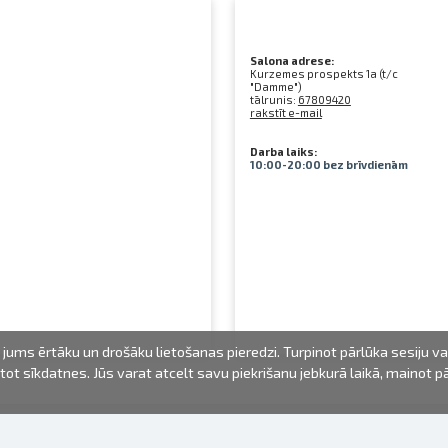
Salona adrese:
Kurzemes prospekts 1a (t/c
"Damme")
tālrunis:
67809420
rakstīt e-mail
Darba laiks:
10:00-20:00 bez brīvdienām
jums ērtāku un drošāku lietošanas pieredzi. Turpinot pārlūka sesiju v
mantot sīkdatnes. Jūs varat atcelt savu piekrišanu jebkurā laikā, mainot 