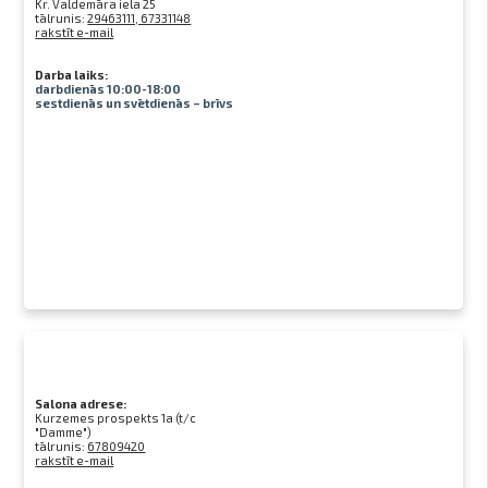
Kr. Valdemāra iela 25
tālrunis:
29463111, 67331148
rakstīt e-mail
Darba laiks:
darbdienās 10:00-18:00
sestdienās un svētdienās – brīvs
Salona adrese:
Kurzemes prospekts 1a (t/c
"Damme")
tālrunis:
67809420
rakstīt e-mail