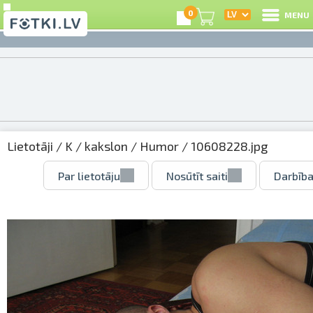
0
MENU
Lietotāji
/
K
/
kakslon
/
Humor
/ 10608228.jpg
Par lietotāju
Nosūtīt saiti
Darbība