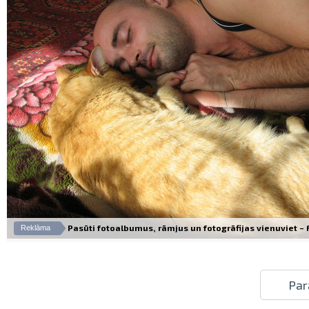
Pasūti fotoalbumus, rāmjus un fotogrāfijas vienuviet – Fo
Reklāma
Par