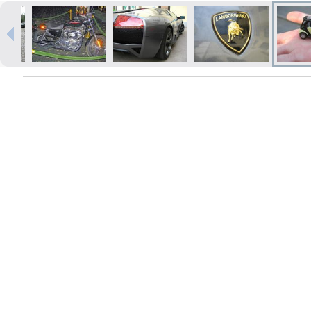
Izdrukas 1h laikā Rīgā – pasūtiet
tiešsaistē
Dažādi formāti un papīra veidi
jūsu foto
Piegāde visā Latvijā vai
saņemšana klātienē