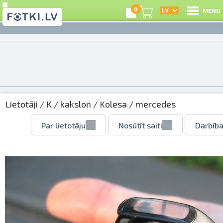
0
MENU
Lietotāji
/
K
/
kakslon
/
Kolesa
/ mercedes
Par lietotāju
Nosūtīt saiti
Darbība