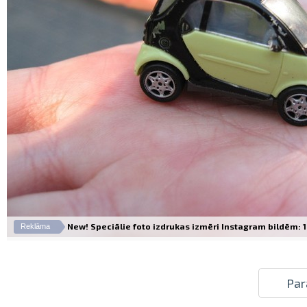
New! Speciālie foto izdrukas izmēri Instagram bildēm: 10
Reklāma
Par