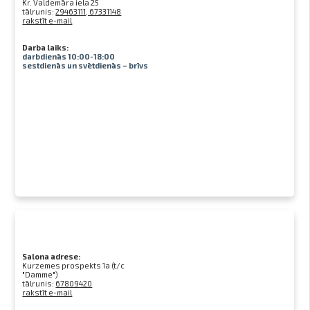
Kr. Valdemāra iela 25
tālrunis:
29463111, 67331148
rakstīt e-mail
Darba laiks:
darbdienās 10:00-18:00
sestdienās un svētdienās – brīvs
Salona adrese:
Kurzemes prospekts 1a (t/c
"Damme")
tālrunis:
67809420
rakstīt e-mail