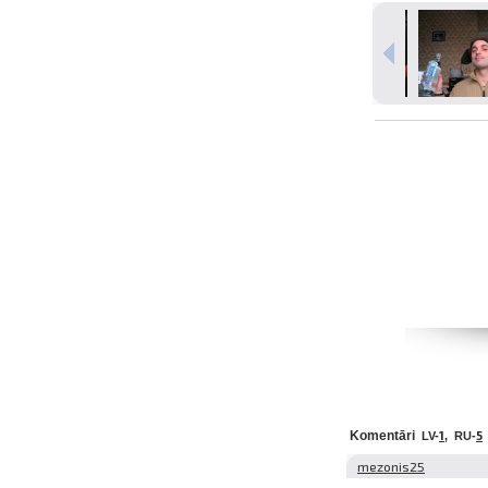
Komentāri
1
5
LV-
, RU-
mezonis25