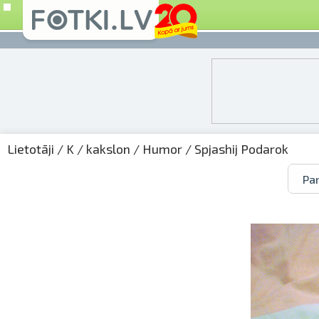
Lietotāji
/
K
/
kakslon
/
Humor
/ Spjashij Podarok
Par