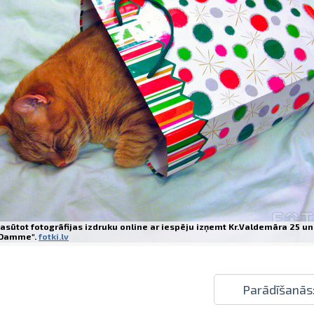
Izdrukas 1h laikā Rīgā – pasūtiet tieš
Dažādi formāti un papīra veidi jūsu 
Piegāde visā Latvijā vai saņemšana kl
asūtot fotogrāfijas izdruku online ar iespēju izņemt Kr.Valdemāra 25 un
Damme".
fotki.lv
Parādīšanās