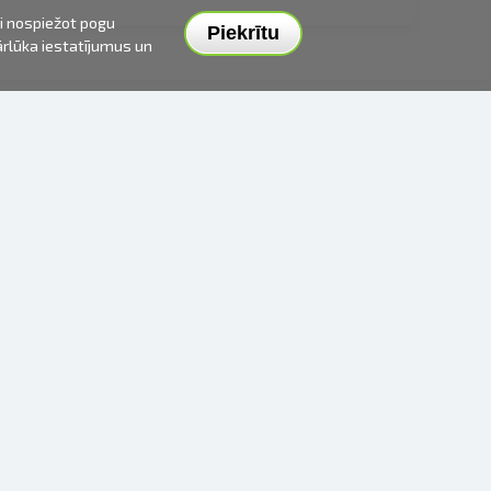
ai nospiežot pogu
Piekrītu
pārlūka iestatījumus un
PIEGĀDES VEIDI UN CENAS
APMAKSAS VEIDI