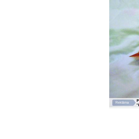
P
Reklāma
"