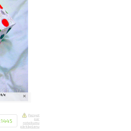
saistē
foto
ātienē
 t/c
Paziņot
par
:
1445
noteikumu
pārkāpšanu