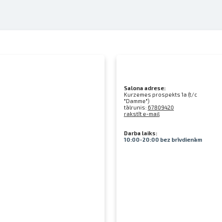
Salona adrese:
Kurzemes prospekts 1a (t/c
"Damme")
tālrunis:
67809420
rakstīt e-mail
Darba laiks:
10:00-20:00 bez brīvdienām