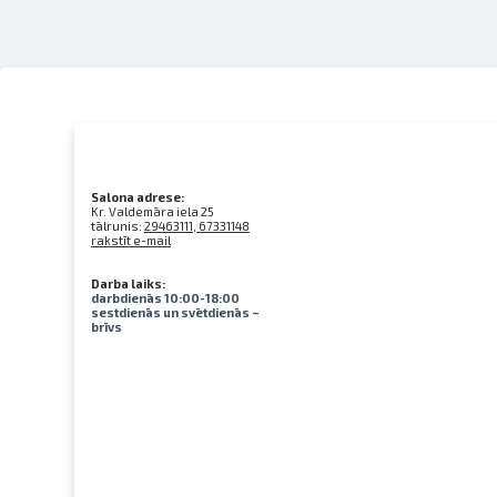
Salona adrese:
Kr. Valdemāra iela 25
tālrunis:
29463111, 67331148
rakstīt e-mail
Darba laiks:
darbdienās 10:00-18:00
sestdienās un svētdienās –
brīvs