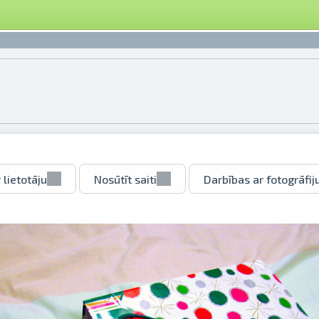
 lietotāju
Nosūtīt saiti
Darbības ar fotogrāfij