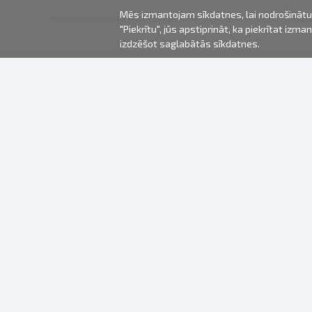
Mēs izmantojam sīkdatnes, lai nodrošinātu 
"Piekrītu", jūs apstiprināt, ka piekrītat iz
izdzēšot saglabātās sīkdatnes.
2000-2026 © Fotki.lv
SIA "FOTKI"
Reģ. Nr. 40003679362
Kontakti
SEKOJIET MUMS