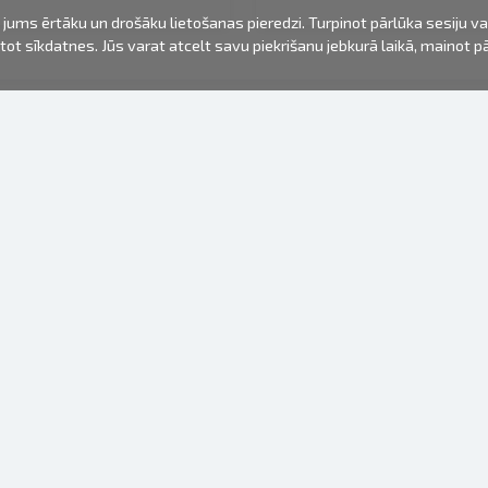
jums ērtāku un drošāku lietošanas pieredzi. Turpinot pārlūka sesiju v
mantot sīkdatnes. Jūs varat atcelt savu piekrišanu jebkurā laikā, mainot 
FOTO PRODUKTI
INFORMĀCIJA
Par mums
Baterijas
Lietošanas noteikumi
Rāmīši
Biežāk uzdotie jautājumi (FAQ)
dāvanu maisiņi
Izgatavošanas laiks
Albumi
Venr. lietošanas fotoaparāti
Fotofilmas
Rāmju stiprinājumi
Spoguļkamera