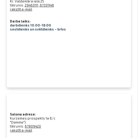
Kr. Valdemāra iela 25
tālrunis:
29463111, 67331148
rakstīt e-mail
Darba laiks:
darbdienās 10:00-18:00
sestdienās un svētdienās – brīvs
Salona adrese:
Kurzemes prospekts 1a (t/c
"Damme")
tālrunis:
67809420
rakstīt e-mail