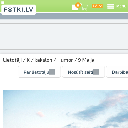
0
MENU
Lietotāji
/
K
/
kakslon
/
Humor
/ 9 Maija
Par lietotāju
Nosūtīt saiti
Darbība