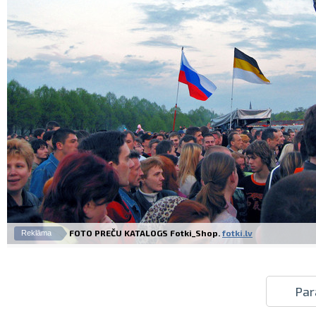
FOTO PREČU KATALOGS Fotki_Shop.
fotki.lv
Reklāma
Par