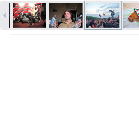
Izdrukas 1h laikā Rīgā – pasūtiet
tiešsaistē
Dažādi formāti un papīra veidi
jūsu foto
Piegāde visā Latvijā vai
saņemšana klātienē