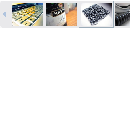
Izdrukas 1h laikā Rīgā – pasūtiet
tiešsaistē
Dažādi formāti un papīra veidi
jūsu foto
Piegāde visā Latvijā vai
saņemšana klātienē