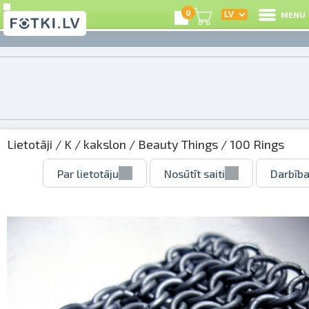
0
MENU
Lietotāji
/
K
/
kakslon
/
Beauty Things
/ 100 Rings
Par lietotāju
Nosūtīt saiti
Darbība