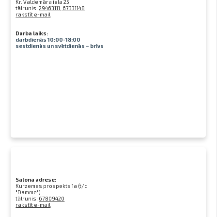
Kr. Valdemāra iela 25
tālrunis:
29463111, 67331148
rakstīt e-mail
Darba laiks:
darbdienās 10:00-18:00
sestdienās un svētdienās – brīvs
Salona adrese:
Kurzemes prospekts 1a (t/c
"Damme")
tālrunis:
67809420
rakstīt e-mail