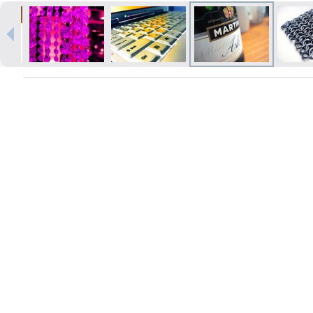
Izdrukas 1h laikā Rīgā – pasūtiet
tiešsaistē
Dažādi formāti un papīra veidi
jūsu foto
Piegāde visā Latvijā vai
saņemšana klātienē