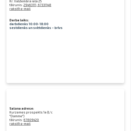
Kr. Valdemāra iela 25
tālrunis:
29463111, 67331148
rakstīt e-mail
Darba laiks:
darbdienās 10:00-18:00
sestdienās un svētdienās – brīvs
Salona adrese:
Kurzemes prospekts 1a (t/c
"Damme")
tālrunis:
67809420
rakstīt e-mail