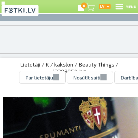
0
MENU
Lietotāji
/
K
/
kakslon
/
Beauty Things
/
12209054.jpg
Par lietotāju
Nosūtīt saiti
Darbība