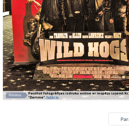
Pasūtot fotogrāfijas izdruku online ar iespēju izņemt K
Reklāma
"Damme".
fotki.lv
Par