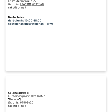
Kr. Valdemāra iela 25
tālrunis:
29463111, 67331148
rakstīt e-mail
Darba laiks:
darbdienās 10:00-18:00
sestdienās un svētdienās – brīvs
Salona adrese:
Kurzemes prospekts 1a (t/c
"Damme")
tālrunis:
67809420
rakstīt e-mail