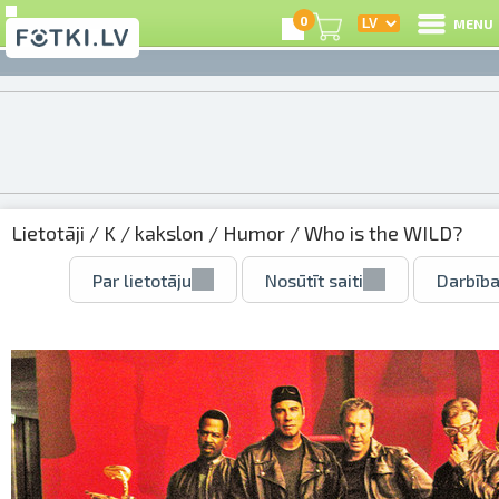
0
MENU
Lietotāji
/
K
/
kakslon
/
Humor
/ Who is the WILD?
Par lietotāju
Nosūtīt saiti
Darbība