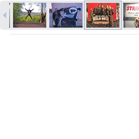
Izdrukas 1h laikā Rīgā – pasūtiet
tiešsaistē
Dažādi formāti un papīra veidi
jūsu foto
Piegāde visā Latvijā vai
saņemšana klātienē