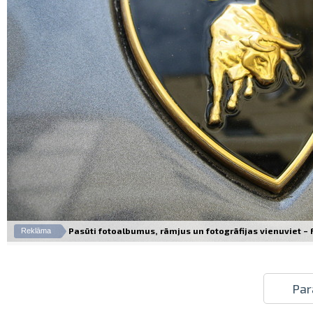
Pasūti fotoalbumus, rāmjus un fotogrāfijas vienuviet – Fo
Reklāma
Par