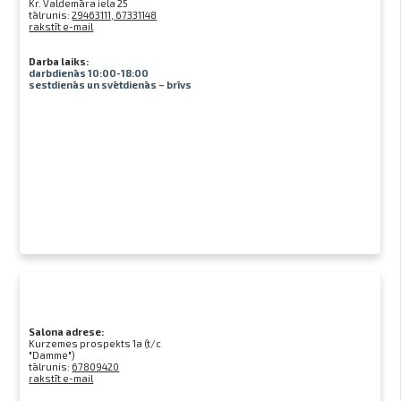
Kr. Valdemāra iela 25
tālrunis:
29463111, 67331148
rakstīt e-mail
Darba laiks:
darbdienās 10:00-18:00
sestdienās un svētdienās – brīvs
Salona adrese:
Kurzemes prospekts 1a (t/c
"Damme")
tālrunis:
67809420
rakstīt e-mail