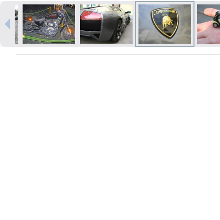
Izdrukas 1h laikā Rīgā – pasūtiet
tiešsaistē
Dažādi formāti un papīra veidi
jūsu foto
Piegāde visā Latvijā vai
saņemšana klātienē