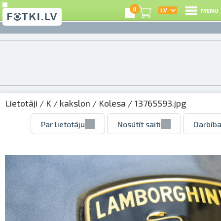
0
MENU
Lietotāji
/
K
/
kakslon
/
Kolesa
/ 13765593.jpg
Par lietotāju
Nosūtīt saiti
Darbība