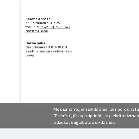
Salona adrese:
Kr. Valdemāra iela 25
tālrunis:
29463111, 67331148
rakstīt e-mail
Darba laiks:
darbdienās 10:00-18:00
sestdienās un svētdienās –
brīvs
Mēs izmantojam sīkdatnes, lai nodrošinātu 
"Piekrītu", jūs apstiprināt, ka piekrītat iz
izdzēšot saglabātās sīkdatnes.