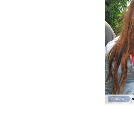
N
Reklāma