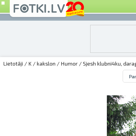
Lietotāji
/
K
/
kakslon
/
Humor
/ Sjesh klubni4ku, darag
Par