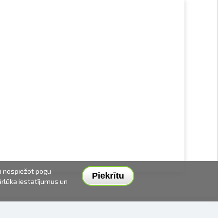
ai nospiežot pogu
Piekrītu
pārlūka iestatījumus un