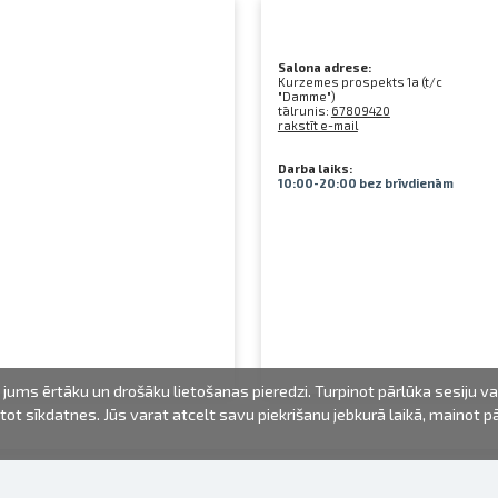
Salona adrese:
Kurzemes prospekts 1a (t/c
"Damme")
tālrunis:
67809420
rakstīt e-mail
Darba laiks:
10:00-20:00 bez brīvdienām
jums ērtāku un drošāku lietošanas pieredzi. Turpinot pārlūka sesiju v
mantot sīkdatnes. Jūs varat atcelt savu piekrišanu jebkurā laikā, mainot 