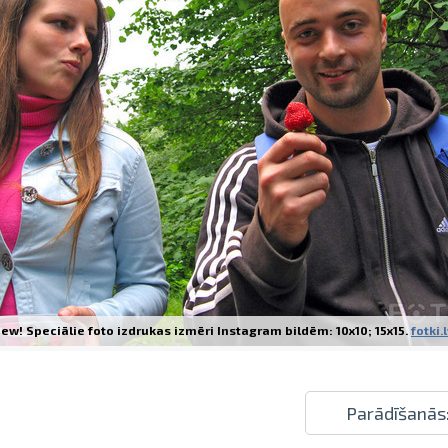
Izdrukas 1h laikā Rīgā – pasūtiet tieš
Dažādi formāti un papīra veidi jūsu 
Piegāde visā Latvijā vai saņemšana kl
ew! Speciālie foto izdrukas izmēri Instagram bildēm: 10x10; 15x15.
fotki.
Parādīšanās