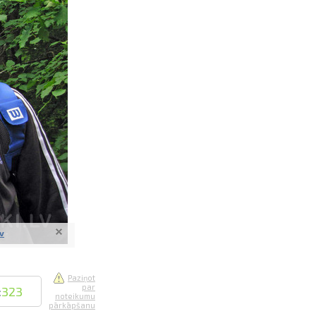
saistē
foto
ātienē
lv
Paziņot
par
:
323
noteikumu
pārkāpšanu