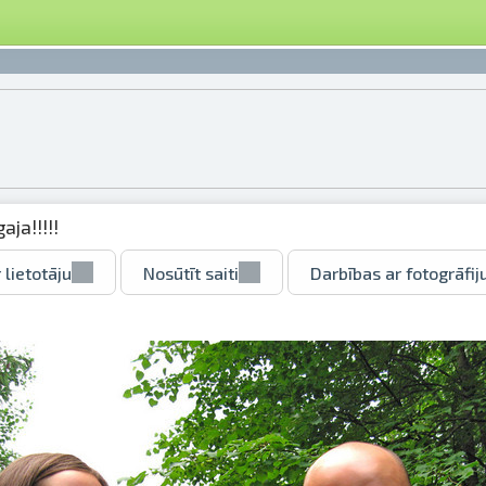
aja!!!!!
 lietotāju
Nosūtīt saiti
Darbības ar fotogrāfij