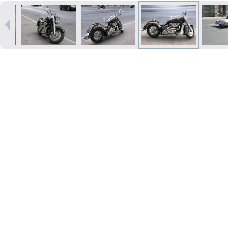
Izdrukas 1h laikā Rīgā – pasūtiet
tiešsaistē
Dažādi formāti un papīra veidi
jūsu foto
Piegāde visā Latvijā vai
saņemšana klātienē