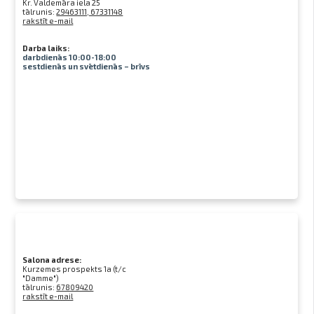
Kr. Valdemāra iela 25
tālrunis:
29463111, 67331148
rakstīt e-mail
Darba laiks:
darbdienās 10:00-18:00
sestdienās un svētdienās – brīvs
Salona adrese:
Kurzemes prospekts 1a (t/c
"Damme")
tālrunis:
67809420
rakstīt e-mail