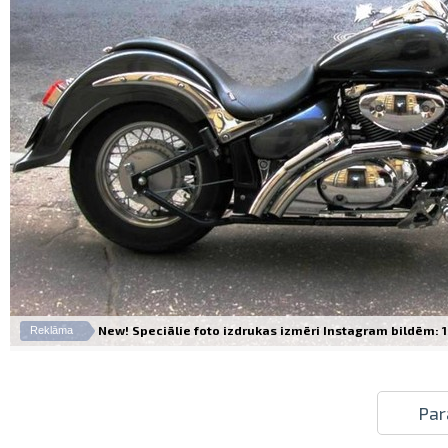
New! Speciālie foto izdrukas izmēri Instagram bildēm: 10
Reklāma
Par