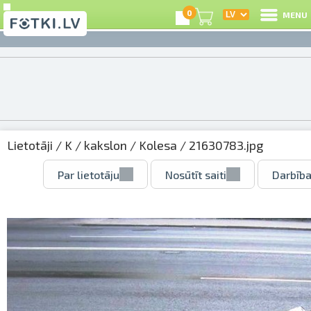
0
MENU
Lietotāji
/
K
/
kakslon
/
Kolesa
/ 21630783.jpg
Par lietotāju
Nosūtīt saiti
Darbība