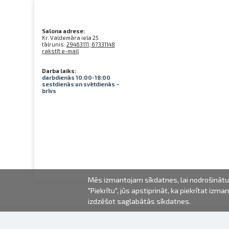
Salona adrese:
Kr. Valdemāra iela 25
tālrunis:
29463111, 67331148
rakstīt e-mail
Darba laiks:
darbdienās 10:00-18:00
sestdienās un svētdienās –
brīvs
Mēs izmantojam sīkdatnes, lai nodrošinātu 
"Piekrītu", jūs apstiprināt, ka piekrītat iz
izdzēšot saglabātās sīkdatnes.