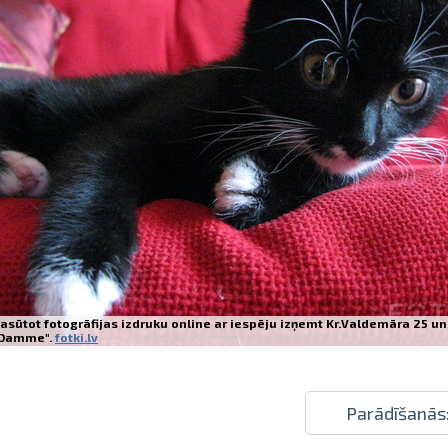
Izdrukas 1h laikā Rīgā – pasūtiet tieš
Dažādi formāti un papīra veidi jūsu 
Piegāde visā Latvijā vai saņemšana kl
asūtot fotogrāfijas izdruku online ar iespēju izņemt Kr.Valdemāra 25 un
Damme".
fotki.lv
Parādīšanās