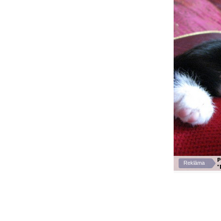
P
Reklāma
"