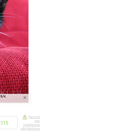
saistē
foto
ātienē
 t/c
Paziņot
par
:
115
noteikumu
pārkāpšanu