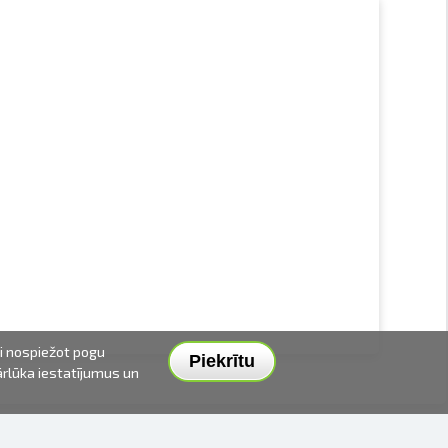
ai nospiežot pogu
Piekrītu
pārlūka iestatījumus un