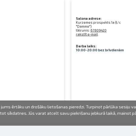
Salona adrese:
Kurzemes prospekts 1a (t/c
"Damme")
tālrunis:
67809420
rakstīt e-mail
Darba laiks:
10:00-20:00 bez brīvdienām
jums ērtāku un drošāku lietošanas pieredzi. Turpinot pārlūka sesiju v
mantot sīkdatnes. Jūs varat atcelt savu piekrišanu jebkurā laikā, mainot 