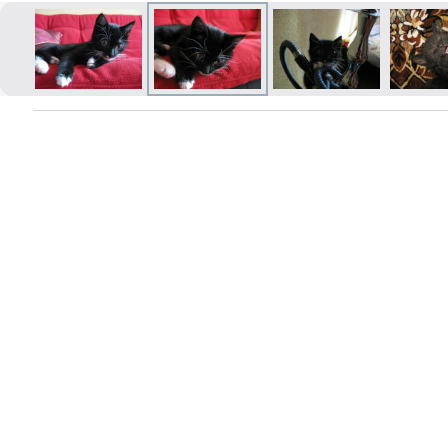
Izdrukas 1h laikā Rīgā – pasūtiet
tiešsaistē
Dažādi formāti un papīra veidi
jūsu foto
Piegāde visā Latvijā vai
saņemšana klātienē