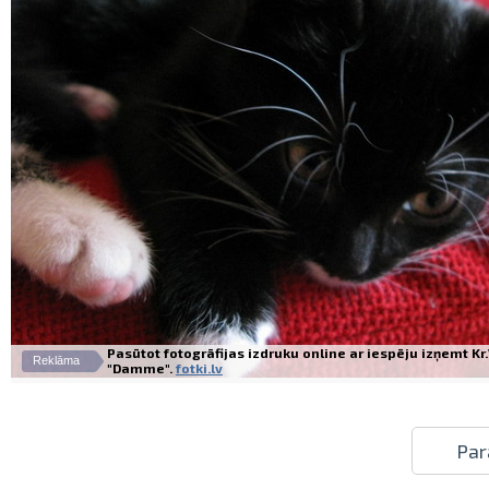
Pasūtot fotogrāfijas izdruku online ar iespēju izņemt K
Reklāma
"Damme".
fotki.lv
Par