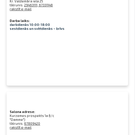
Kr. Valdemāra iela 25
tālrunis:
29463111, 67331148
rakstīt e-mail
Darba laiks:
darbdienās 10:00-18:00
sestdienās un svētdienās – brīvs
Salona adrese:
Kurzemes prospekts 1a (t/c
"Damme")
tālrunis:
67809420
rakstīt e-mail