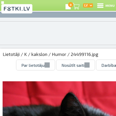
0
MENU
Lietotāji
/
K
/
kakslon
/
Humor
/ 24499116.jpg
Par lietotāju
Nosūtīt saiti
Darbība