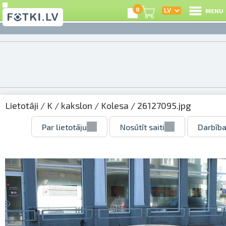
0
MENU
Lietotāji
/
K
/
kakslon
/
Kolesa
/ 26127095.jpg
Par lietotāju
Nosūtīt saiti
Darbība