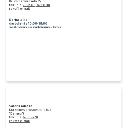
Kr. Valdemāra iela 25
tālrunis:
29463111, 67331148
rakstīt e-mail
Darba laiks:
darbdienās 10:00-18:00
sestdienās un svētdienās – brīvs
Salona adrese:
Kurzemes prospekts 1a (t/c
"Damme")
tālrunis:
67809420
rakstīt e-mail