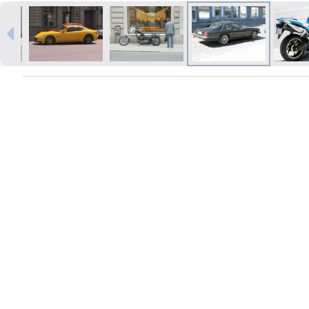
Izdrukas 1h laikā Rīgā – pasūtiet
tiešsaistē
Dažādi formāti un papīra veidi
jūsu foto
Piegāde visā Latvijā vai
saņemšana klātienē