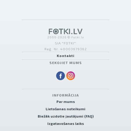
2000-2026 © Fotki.lv
SIA "FOTKI"
Reģ. Nr. 40003679362
Kontakti
SEKOJIET MUMS
INFORMĀCIJA
Par mums
Lietošanas noteikumi
Biežāk uzdotie jautājumi (FAQ)
Izgatavošanas laiks