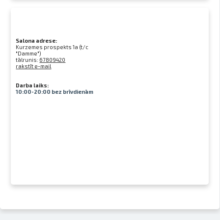
Salona adrese:
Kurzemes prospekts 1a (t/c
"Damme")
tālrunis:
67809420
rakstīt e-mail
Darba laiks:
10:00-20:00 bez brīvdienām