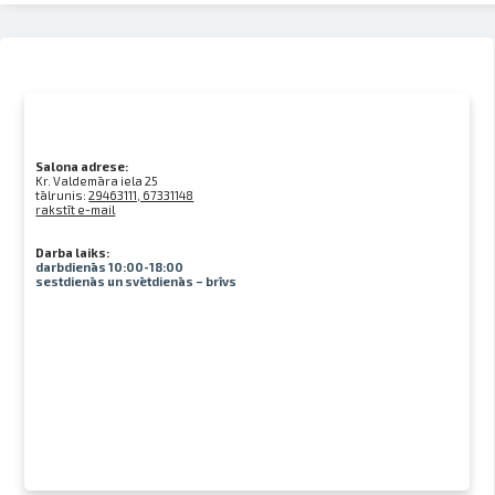
Salona adrese:
Kr. Valdemāra iela 25
tālrunis:
29463111, 67331148
rakstīt e-mail
Darba laiks:
darbdienās 10:00-18:00
sestdienās un svētdienās – brīvs