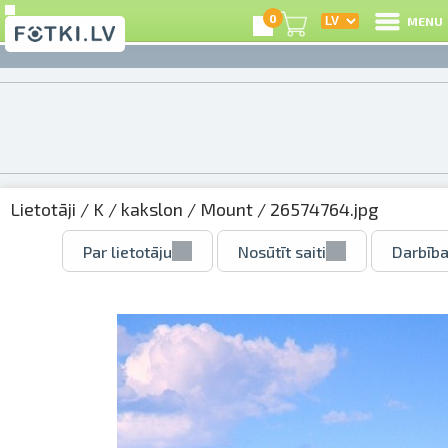
0
MENU
Lietotāji
/
K
/
kakslon
/
Mount
/ 26574764.jpg
Par lietotāju
Nosūtīt saiti
Darbība