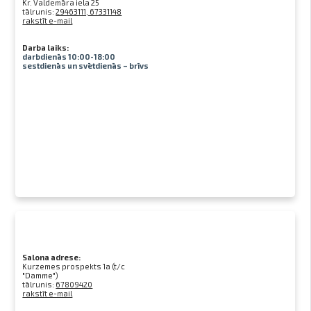
Kr. Valdemāra iela 25
tālrunis:
29463111, 67331148
rakstīt e-mail
Darba laiks:
darbdienās 10:00-18:00
sestdienās un svētdienās – brīvs
Salona adrese:
Kurzemes prospekts 1a (t/c
"Damme")
tālrunis:
67809420
rakstīt e-mail