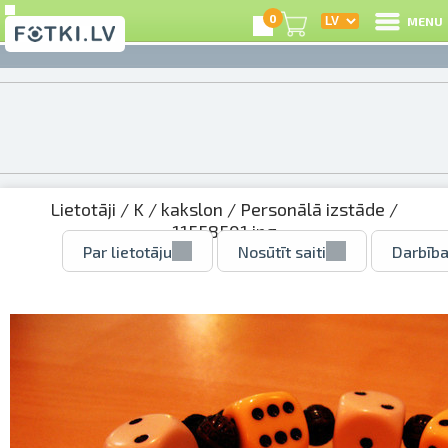
0
MENU
Lietotāji
/
K
/
kakslon
/
Personālā izstāde
/
11558501.jpg
Par lietotāju
Nosūtīt saiti
Darbība