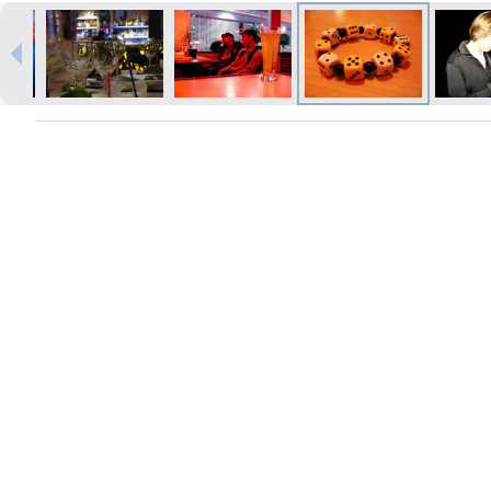
Izdrukas 1h laikā Rīgā – pasūtiet
tiešsaistē
Dažādi formāti un papīra veidi
jūsu foto
Piegāde visā Latvijā vai
saņemšana klātienē