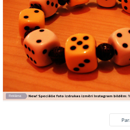
New! Speciālie foto izdrukas izmēri Instagram bildēm: 10
Reklāma
Par