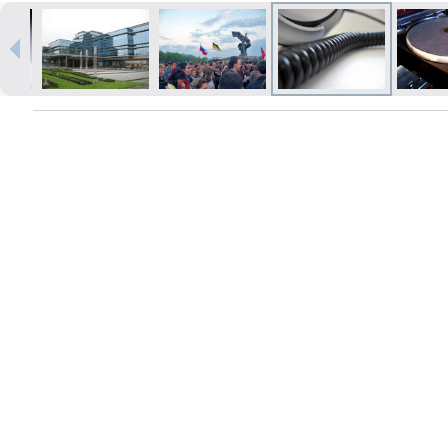
Izdrukas 1h laikā Rīgā – pasūtiet
tiešsaistē
Dažādi formāti un papīra veidi
jūsu foto
Piegāde visā Latvijā vai
saņemšana klātienē