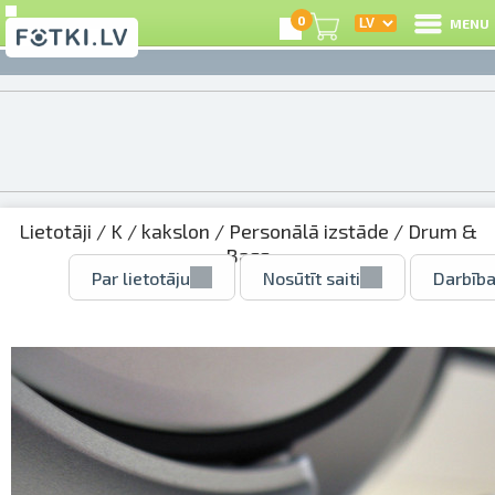
0
MENU
Lietotāji
/
K
/
kakslon
/
Personālā izstāde
/ Drum &
Bass
Par lietotāju
Nosūtīt saiti
Darbība