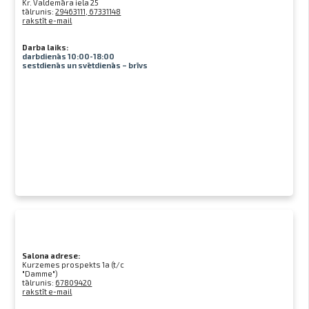
Kr. Valdemāra iela 25
tālrunis:
29463111, 67331148
rakstīt e-mail
Darba laiks:
darbdienās 10:00-18:00
sestdienās un svētdienās – brīvs
Salona adrese:
Kurzemes prospekts 1a (t/c
"Damme")
tālrunis:
67809420
rakstīt e-mail