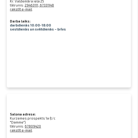
Kr. Valdemāra iela 25
tālrunis:
29463111, 67331148
rakstīt e-mail
Darba laiks:
darbdienās 10:00-18:00
sestdienās un svētdienās – brīvs
Salona adrese:
Kurzemes prospekts 1a (t/c
"Damme")
tālrunis:
67809420
rakstīt e-mail