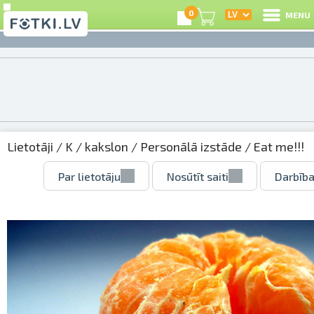
0
MENU
Lietotāji
/
K
/
kakslon
/
Personālā izstāde
/ Eat me!!!
Par lietotāju
Nosūtīt saiti
Darbība