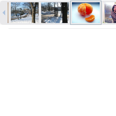
Izdrukas 1h laikā Rīgā – pasūtiet
tiešsaistē
Dažādi formāti un papīra veidi
jūsu foto
Piegāde visā Latvijā vai
saņemšana klātienē