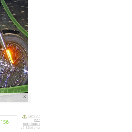
saistē
foto
ātienē
Paziņot
par
:
156
noteikumu
pārkāpšanu