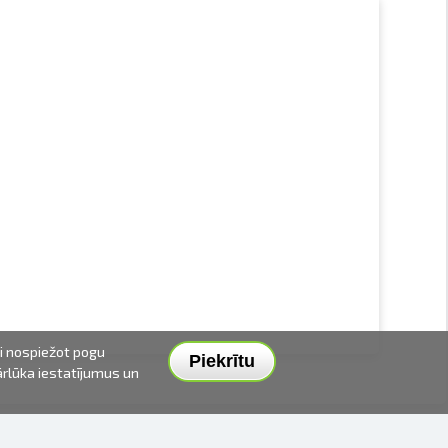
ai nospiežot pogu
Piekrītu
pārlūka iestatījumus un