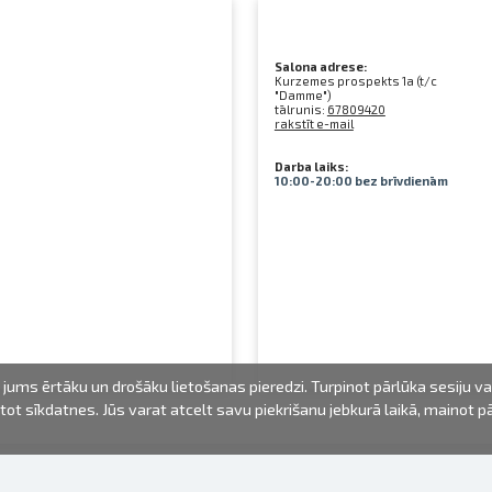
Salona adrese:
Kurzemes prospekts 1a (t/c
"Damme")
tālrunis:
67809420
rakstīt e-mail
Darba laiks:
10:00-20:00 bez brīvdienām
jums ērtāku un drošāku lietošanas pieredzi. Turpinot pārlūka sesiju v
mantot sīkdatnes. Jūs varat atcelt savu piekrišanu jebkurā laikā, mainot 