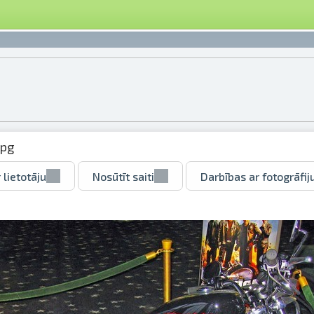
jpg
 lietotāju
Nosūtīt saiti
Darbības ar fotogrāfij