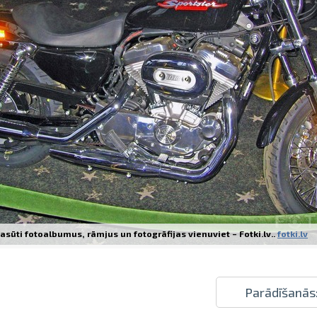
Izdrukas 1h laikā Rīgā – pasūtiet tieš
Dažādi formāti un papīra veidi jūsu 
Piegāde visā Latvijā vai saņemšana kl
asūti fotoalbumus, rāmjus un fotogrāfijas vienuviet – Fotki.lv..
fotki.lv
Parādīšanās