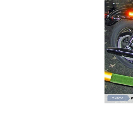
P
Reklāma