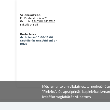
Salona adrese:
Kr. Valdemāra iela 25
tālrunis:
29463111, 67331148
rakstīt e-mail
Darba laiks:
darbdienās 10:00-18:00
sestdienās un svētdienās –
brīvs
Mēs izmantojam sīkdatnes, lai nodrošinātu 
"Piekrītu", jūs apstiprināt, ka piekrītat iz
izdzēšot saglabātās sīkdatnes.